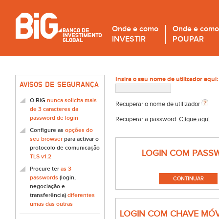
Onde e como
Onde e como
INVESTIR
POUPAR
Insira o seu nome de utilizador aqui:
AVISOS DE SEGURANÇA
O BiG
nunca solicita mais
Recuperar o nome de utilizador
de 3 caracteres da
password de login
Recuperar a password:
Clique aqui
Configure as
opções do
seu browser
para activar o
protocolo de comunicação
LOGIN COM PASS
TLS v1.2
Procure ter
as 3
passwords
(login,
negociação e
transferência)
diferentes
umas das outras
LOGIN COM CHAVE MÓV