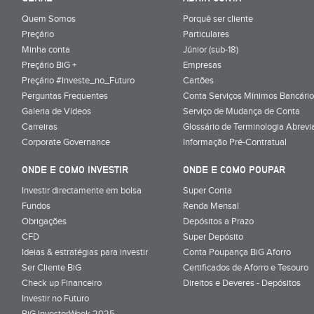
Quem Somos
Porquê ser cliente
Preçário
Particulares
Minha conta
Júnior (sub-18)
Preçário BiG +
Empresas
Preçário #Investe_no_Futuro
Cartões
Perguntas Frequentes
Conta Serviços Mínimos Bancário
Galeria de Vídeos
Serviço de Mudança de Conta
Carreiras
Glossário de Terminologia Abrevi
Corporate Governance
Informação Pré-Contratual
ONDE E COMO INVESTIR
ONDE E COMO POUPAR
Investir directamente em bolsa
Super Conta
Fundos
Renda Mensal
Obrigações
Depósitos a Prazo
CFD
Super Depósito
Ideias & estratégias para investir
Conta Poupança BiG Aforro
Ser Cliente BiG
Certificados de Aforro e Tesouro
Check up Financeiro
Direitos e Deveres - Depósitos
Investir no Futuro