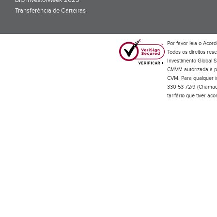
BiG InvestorWeek 2025
;
Transferência de Carteiras
;
Por favor leia o
Acord
Todos os direitos res
Investimento Global S
CMVM autorizada a pr
CVM. Para qualquer in
330 53 72/9 (Chamada
tarifário que tiver a