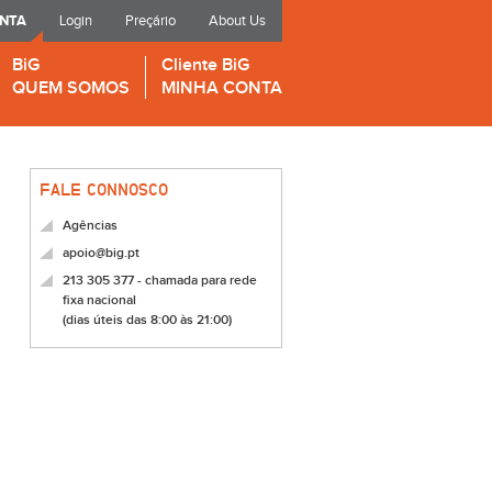
ONTA
Login
Preçário
About Us
BiG
Cliente BiG
QUEM SOMOS
MINHA CONTA
FALE CONNOSCO
Agências
apoio@big.pt
213 305 377 - chamada para rede
fixa nacional
(dias úteis das 8:00 às 21:00)