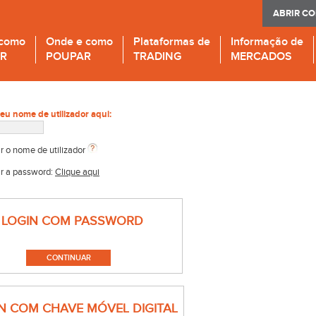
ABRIR C
 como
Onde e como
Plataformas de
Informação de
IR
POUPAR
TRADING
MERCADOS
seu nome de utilizador aqui:
r o nome de utilizador
r a password:
Clique aqui
LOGIN COM PASSWORD
N COM CHAVE MÓVEL DIGITAL