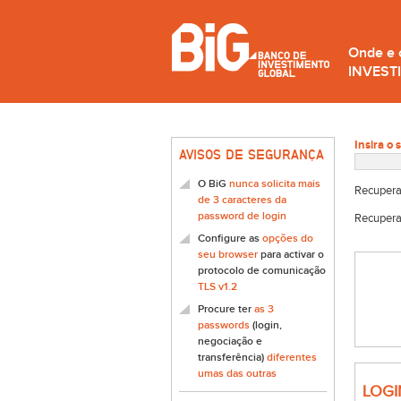
Onde e
INVEST
Insira o 
AVISOS DE SEGURANÇA
O BiG
nunca solicita mais
Recupera
de 3 caracteres da
password de login
Recupera
Configure as
opções do
seu browser
para activar o
protocolo de comunicação
TLS v1.2
Procure ter
as 3
passwords
(login,
negociação e
transferência)
diferentes
umas das outras
LOGI