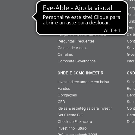
Quem Somos
Porq
Preçário
Part
Minha conta
Júnio
Preçário BiG +
Emp
Preçário #Investe_no_Futuro
Cart
Perguntas Frequentes
Cont
Galeria de Vídeos
Serv
Carreiras
Glos
Corporate Governance
Info
ONDE E COMO INVESTIR
OND
Investir directamente em bolsa
Supe
Fundos
Rend
Obrigações
Depó
CFD
Supe
Ideias & estratégias para investir
Cont
Ser Cliente BiG
Cert
Check up Financeiro
Dire
Investir no Futuro