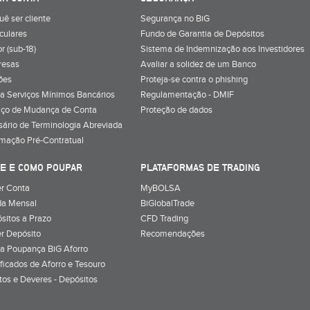
uê ser cliente
Segurança no BiG
iculares
Fundo de Garantia de Depósitos
r (sub-18)
Sistema de Indemnização aos Investidores
resas
Avaliar a solidez de um Banco
ões
Proteja-se contra o phishing
a Serviços Mínimos Bancários
Regulamentação - DMIF
iço de Mudança de Conta
Proteção de dados
sário de Terminologia Abreviada
rmação Pré-Contratual
E E COMO POUPAR
PLATAFORMAS DE TRADING
r Conta
MyBOLSA
a Mensal
BiGlobalTrade
sitos a Prazo
CFD Trading
r Depósito
Recomendações
a Poupança BiG Aforro
ificados de Aforro e Tesouro
itos e Deveres - Depósitos