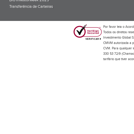
BiG InvestorWeek 2025
;
Transferência de Carteiras
;
Por favor leia o
Acord
Todos os direitos res
Investimento Global S
CMVM autorizada a pr
CVM. Para qualquer in
330 53 72/9 (Chamada
tarifário que tiver a