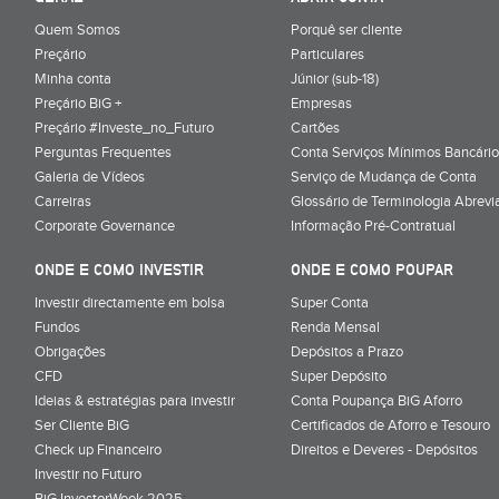
Quem Somos
Porquê ser cliente
Preçário
Particulares
Minha conta
Júnior (sub-18)
Preçário BiG +
Empresas
Preçário #Investe_no_Futuro
Cartões
Perguntas Frequentes
Conta Serviços Mínimos Bancário
Galeria de Vídeos
Serviço de Mudança de Conta
Carreiras
Glossário de Terminologia Abrevi
Corporate Governance
Informação Pré-Contratual
ONDE E COMO INVESTIR
ONDE E COMO POUPAR
Investir directamente em bolsa
Super Conta
Fundos
Renda Mensal
Obrigações
Depósitos a Prazo
CFD
Super Depósito
Ideias & estratégias para investir
Conta Poupança BiG Aforro
Ser Cliente BiG
Certificados de Aforro e Tesouro
Check up Financeiro
Direitos e Deveres - Depósitos
Investir no Futuro