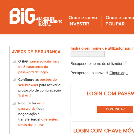
Onde e como
Onde e como
INVESTIR
POUPAR
Insira o seu nome de utilizador aqui:
AVISOS DE SEGURANÇA
O BiG
nunca solicita mais
Recuperar o nome de utilizador
de 3 caracteres da
password de login
Recuperar a password:
Clique aqui
Configure as
opções do
seu browser
para activar o
protocolo de comunicação
LOGIN COM PASS
TLS v1.2
Procure ter
as 3
passwords
(login,
negociação e
transferência)
diferentes
umas das outras
LOGIN COM CHAVE MÓV