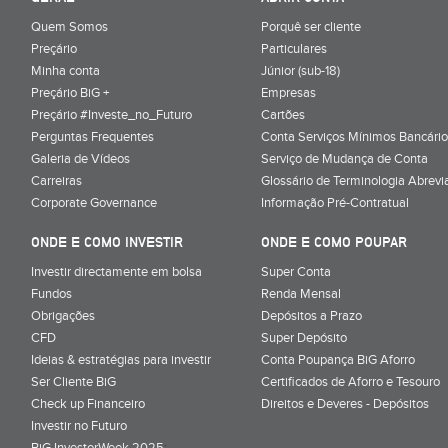
Quem Somos
Porquê ser cliente
Preçário
Particulares
Minha conta
Júnior (sub-18)
Preçário BiG +
Empresas
Preçário #Investe_no_Futuro
Cartões
Perguntas Frequentes
Conta Serviços Mínimos Bancário
Galeria de Vídeos
Serviço de Mudança de Conta
Carreiras
Glossário de Terminologia Abrevi
Corporate Governance
Informação Pré-Contratual
ONDE E COMO INVESTIR
ONDE E COMO POUPAR
Investir directamente em bolsa
Super Conta
Fundos
Renda Mensal
Obrigações
Depósitos a Prazo
CFD
Super Depósito
Ideias & estratégias para investir
Conta Poupança BiG Aforro
Ser Cliente BiG
Certificados de Aforro e Tesouro
Check up Financeiro
Direitos e Deveres - Depósitos
Investir no Futuro