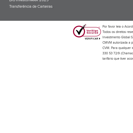
BiG InvestorWeek 2025
;
Transferência de Carteiras
;
Por favor leia o
Acord
Todos os direitos res
Investimento Global S
CMVM autorizada a pr
CVM. Para qualquer in
330 53 72/9 (Chamada
tarifário que tiver a