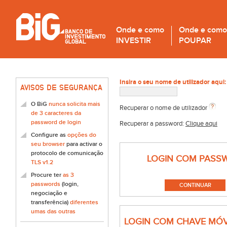
Onde e como
Onde e como
INVESTIR
POUPAR
Insira o seu nome de utilizador aqui:
AVISOS DE SEGURANÇA
O BiG
nunca solicita mais
Recuperar o nome de utilizador
de 3 caracteres da
password de login
Recuperar a password:
Clique aqui
Configure as
opções do
seu browser
para activar o
protocolo de comunicação
LOGIN COM PASS
TLS v1.2
Procure ter
as 3
passwords
(login,
negociação e
transferência)
diferentes
umas das outras
LOGIN COM CHAVE MÓV