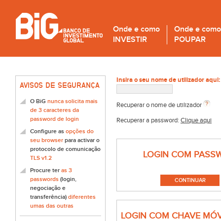
Onde e como
Onde e como
INVESTIR
POUPAR
Insira o seu nome de utilizador aqui:
AVISOS DE SEGURANÇA
O BiG
nunca solicita mais
Recuperar o nome de utilizador
de 3 caracteres da
password de login
Recuperar a password:
Clique aqui
Configure as
opções do
seu browser
para activar o
protocolo de comunicação
LOGIN COM PASS
TLS v1.2
Procure ter
as 3
passwords
(login,
negociação e
transferência)
diferentes
umas das outras
LOGIN COM CHAVE MÓV