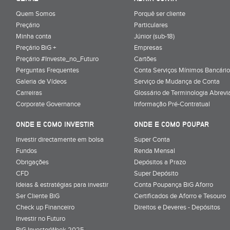
Quem Somos
Porquê ser cliente
Preçário
Particulares
Minha conta
Júnior (sub-18)
Preçário BiG +
Empresas
Preçário #Investe_no_Futuro
Cartões
Perguntas Frequentes
Conta Serviços Mínimos Bancário
Galeria de Vídeos
Serviço de Mudança de Conta
Carreiras
Glossário de Terminologia Abrevi
Corporate Governance
Informação Pré-Contratual
ONDE E COMO INVESTIR
ONDE E COMO POUPAR
Investir directamente em bolsa
Super Conta
Fundos
Renda Mensal
Obrigações
Depósitos a Prazo
CFD
Super Depósito
Ideias & estratégias para investir
Conta Poupança BiG Aforro
Ser Cliente BiG
Certificados de Aforro e Tesouro
Check up Financeiro
Direitos e Deveres - Depósitos
Investir no Futuro