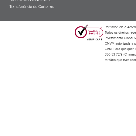
BiG InvestorWeek 2025
;
Transferência de Carteiras
;
Por favor leia o
Acord
Todos os direitos res
Investimento Global S
CMVM autorizada a pr
CVM. Para qualquer in
330 53 72/9 (Chamada
tarifário que tiver a