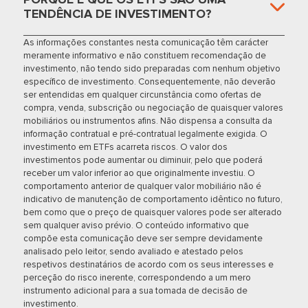
TENDÊNCIA DE INVESTIMENTO?
VanEck Space
JEDI
Innovators
Temático
Alemanha
UCITS ETF
As informações constantes nesta comunicação têm carácter
meramente informativo e não constituem recomendação de
investimento, não tendo sido preparadas com nenhum objetivo
VanEck
Sustainable
específico de investimento. Consequentemente, não deverão
Países
TEET
European
Região/País
ser entendidas em qualquer circunstância como ofertas de
Baixos
Equal Weight
compra, venda, subscrição ou negociação de quaisquer valores
UCITS ETF
mobiliários ou instrumentos afins. Não dispensa a consulta da
informação contratual e pré-contratual legalmente exigida. O
VanEck
investimento em ETFs acarreta riscos. O valor dos
Sustainable
investimentos pode aumentar ou diminuir, pelo que poderá
VE6I
Temático
Alemanha
Future of Food
receber um valor inferior ao que originalmente investiu. O
UCITS ETF
comportamento anterior de qualquer valor mobiliário não é
indicativo de manutenção de comportamento idêntico no futuro,
bem como que o preço de quaisquer valores pode ser alterado
VanEck
Sustainable
sem qualquer aviso prévio. O conteúdo informativo que
TSWE
World Equal
Global
Alemanha
compõe esta comunicação deve ser sempre devidamente
Weight UCITS
ETF
analisado pelo leitor, sendo avaliado e atestado pelos
respetivos destinatários de acordo com os seus interesses e
perceção do risco inerente, correspondendo a um mero
VanEck Video
instrumento adicional para a sua tomada de decisão de
Gaming and
ESP0
Temático
Alemanha
investimento.
eSports UCITS