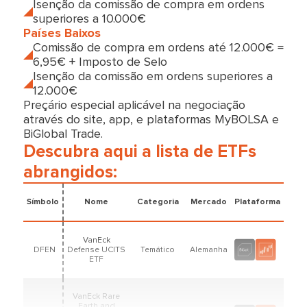
Isenção da comissão de compra em ordens
superiores a 10.000€
Países Baixos
Comissão de compra em ordens até 12.000€ =
6,95€ + Imposto de Selo
Isenção da comissão em ordens superiores a
12.000€
Preçário especial aplicável na negociação
através do site, app, e plataformas MyBOLSA e
BiGlobal Trade.
Descubra aqui a lista de ETFs
abrangidos:
Símbolo
Nome
Categoria
Mercado
Plataforma
VanEck
DFEN
Defense UCITS
Temático
Alemanha
ETF
VanEck Rare
Earth and