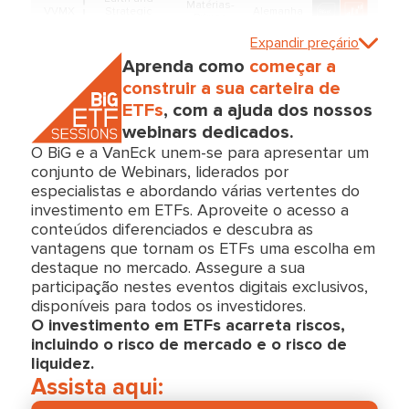
Matérias-
VVMX
Strategic
Alemanha
Primas
Metals UCITS
ETF
Expandir preçário
Aprenda como
começar a
construir a sua carteira de
VanEck
Uranium and
Matérias-
ETFs
, com a ajuda dos nossos
NUKL
Nuclear
Alemanha
Primas
Technologies
webinars dedicados.
UCITS ETF
O BiG e a VanEck unem-se para apresentar um
conjunto de Webinars, liderados por
VanEck S&P
especialistas e abordando várias vertentes do
Matérias-
WMIN
Global Mining
Alemanha
Primas
investimento em ETFs. Aproveite o acesso a
UCITS ETF
conteúdos diferenciados e descubra as
vantagens que tornam os ETFs uma escolha em
VanEck
destaque no mercado. Assegure a sua
Quantum
QUTM
Temático
Alemanha
participação nestes eventos digitais exclusivos,
Computing
UCITS ETF
disponíveis para todos os investidores.
O investimento em ETFs acarreta riscos,
incluindo o risco de mercado e o risco de
VanEck Bionic
liquidez.
CIB0
Engineering
Temático
Alemanha
UCITS ETF
Assista aqui: