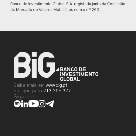
Banco de Investimento Global, S.A. registada junto da Comissão
ETF
de Mercado de Valores Mobiliários com o n.º 263.
VanEck Gold
Matérias-
G2X
Miners UCITS
Alemanha
Primas
ETF
VanEck Junior
Matérias-
G2XJ
Gold Miners
Alemanha
Primas
UCITS ETF
Saiba mais em
www.big.pt
ou ligue para
213 305 377
Siga-nos