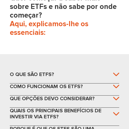
sobre ETFs e não sabe por onde
VanEck
começar?
Morningstar
Developed
Aqui, explicamos-lhe os
VDIV
Markets
Dividendos
Alemanha
Dividend
essenciais:
Leaders UCITS
ETF
VanEck
Morningstar
US
GMVM
Estratégico
Alemanha
Sustainable
Wide Moat
UCITS ETF
O QUE SÃO ETFS?
COMO FUNCIONAM OS ETFS?
VanEck New
CNIE
China ESG
Região/País
Alemanha
UCITS ETF
QUE OPÇÕES DEVO CONSIDERAR?
QUAIS OS PRINCIPAIS BENEFÍCIOS DE
VanEck
VVSM
Semiconductor
Temático
Alemanha
INVESTIR VIA ETFS?
UCITS ETF
PORQUE É QUE OS ETFS SÃO UMA