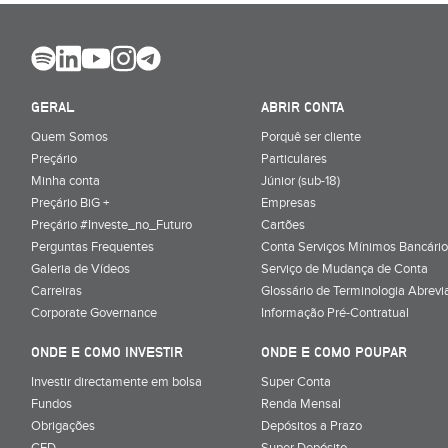
GERAL
ABRIR CONTA
Quem Somos
Porquê ser cliente
Preçário
Particulares
Minha conta
Júnior (sub-18)
Preçário BiG +
Empresas
Preçário #Investe_no_Futuro
Cartões
Perguntas Frequentes
Conta Serviços Mínimos Bancário
Galeria de Vídeos
Serviço de Mudança de Conta
Carreiras
Glossário de Terminologia Abrevi
Corporate Governance
Informação Pré-Contratual
ONDE E COMO INVESTIR
ONDE E COMO POUPAR
Investir directamente em bolsa
Super Conta
Fundos
Renda Mensal
Obrigações
Depósitos a Prazo
CFD
Super Depósito