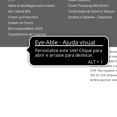
Ideias & estratégias para investir
Conta Poupança BiG Aforro
Ser Cliente BiG
Certificados de Aforro e Tesouro
Check up Financeiro
Direitos e Deveres - Depósitos
Investir no Futuro
BiG InvestorWeek 2025
;
Transferência de Carteiras
;
Por favor leia o
Acord
Todos os direitos res
Investimento Global S
CMVM autorizada a pr
CVM. Para qualquer in
330 53 72/9 (Chamada
tarifário que tiver a