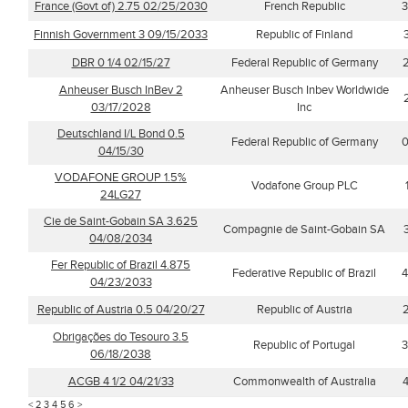
France (Govt of) 2.75 02/25/2030
French Republic
3
Finnish Government 3 09/15/2033
Republic of Finland
DBR 0 1/4 02/15/27
Federal Republic of Germany
Anheuser Busch InBev 2
Anheuser Busch Inbev Worldwide
03/17/2028
Inc
Deutschland I/L Bond 0.5
Federal Republic of Germany
0
04/15/30
VODAFONE GROUP 1.5%
Vodafone Group PLC
24LG27
Cie de Saint-Gobain SA 3.625
Compagnie de Saint-Gobain SA
04/08/2034
Fer Republic of Brazil 4.875
Federative Republic of Brazil
4
04/23/2033
Republic of Austria 0.5 04/20/27
Republic of Austria
Obrigações do Tesouro 3.5
Republic of Portugal
3
06/18/2038
ACGB 4 1/2 04/21/33
Commonwealth of Australia
<
2
3
4
5
6
>