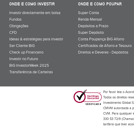
ONDE E COMO INVESTIR
ONDE E COMO POUPAR
Investir directamente em bolsa
Super Conta
Fundos
Renda Mensal
Obrigações
Depósitos a Prazo
CFD
Super Depósito
Ideias & estratégias para investir
Conta Poupança BiG Aforro
Ser Cliente BiG
Certificados de Aforro e Tesouro
Check up Financeiro
Direitos e Deveres - Depósitos
Investir no Futuro
BiG InvestorWeek 2025
;
Transferência de Carteiras
;
Por favor leia o
Acord
Todos os direitos res
Investimento Global S
CMVM autorizada a pr
CVM. Para qualquer in
330 53 72/9 (Chamada
tarifário que tiver a