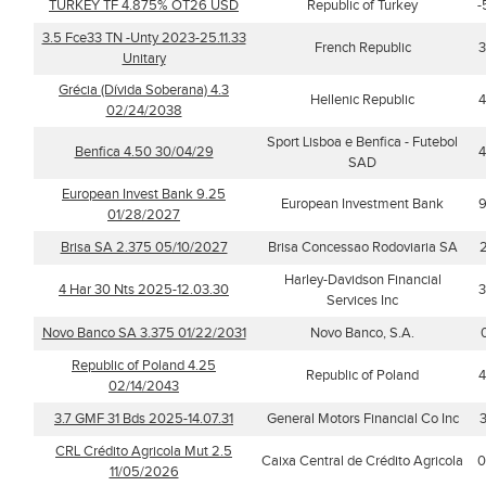
TURKEY TF 4.875% OT26 USD
Republic of Turkey
-
3.5 Fce33 TN -Unty 2023-25.11.33
French Republic
3
Unitary
Grécia (Dívida Soberana) 4.3
Hellenic Republic
4
02/24/2038
Sport Lisboa e Benfica - Futebol
Benfica 4.50 30/04/29
4
SAD
European Invest Bank 9.25
European Investment Bank
9
01/28/2027
Brisa SA 2.375 05/10/2027
Brisa Concessao Rodoviaria SA
Harley-Davidson Financial
4 Har 30 Nts 2025-12.03.30
3
Services Inc
Novo Banco SA 3.375 01/22/2031
Novo Banco, S.A.
Republic of Poland 4.25
Republic of Poland
4
02/14/2043
3.7 GMF 31 Bds 2025-14.07.31
General Motors Financial Co Inc
CRL Crédito Agricola Mut 2.5
Caixa Central de Crédito Agricola
0
11/05/2026