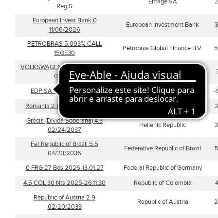
Eiffage SA
2
Reg S
European Invest Bank 0
European Investment Bank
3
11/06/2026
PETROBRAS 5.093% CALL
Petrobras Global Finance B.V.
5
15GE30
VOLKSWAGEN FIN SERV 2.25%
VOLKSWAGEN FINANCIAL
01OT27
SERVICES AG
EDP SA 4.5 05/27/2055
EDP-Energias de Portugal SA
-
Romania 2.875 05/26/2028
Romania
3
Grécia (Dívida Soberana) 4.3
Hellenic Republic
3
02/24/2037
Fer Republic of Brazil 5.5
Federative Republic of Brazil
5
04/23/2036
0 FRG 27 Bds 2026-13.01.27
Federal Republic of Germany
4.5 COL 30 Nts 2025-26.11.30
Republic of Colombia
Republic of Austria 2.9
Republic of Austria
2
02/20/2033