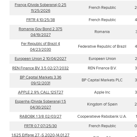
França (Dívida Soberana) 0.25
French Republic
2
11/25/2026
FRTR 4 10/25/38
French Republic
4
Romania Gov Bond 2.375
Romania
04/19/2027
Fer Republic of Brazil 4
Federative Republic of Brazil
4
04/23/2030
European Union 2 10/04/2027
European Union
2
REN Finance BV 3.5 02/27/2032
REN Finance B.V.
3
BP Capital Markets 3.36
BP Capital Markets PLC
3
09/12/2031
APPLE 2.9% CALL 12ST27
Apple Inc
3
Espanha (Dívida Soberana) 1.5
Kingdom of Spain
2
04/30/2027
RABOBK 1 3/8 02/03/27
Cooperatieve Rabobank U.A.
FRTR 0.7 07/25/30
French Republic
0
1.625 Eiffage 27 -S 2020-14.01.27