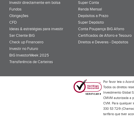
Investir directamente em bolsa
Super Conta
Fundos
Renda Mensal
Obrigações
Depósitos a Prazo
CFD
Super Depósito
Ideias & estratégias para investir
Conta Poupança BiG Aforro
Ser Cliente BiG
Certificados de Aforro e Tesouro
Check up Financeiro
Direitos e Deveres - Depósitos
Investir no Futuro
BiG InvestorWeek 2025
;
Transferência de Carteiras
;
Por favor leia o
Acord
Todos os direitos res
Investimento Global S
CMVM autorizada a pr
CVM. Para qualquer in
330 53 72/9 (Chamada
tarifário que tiver a