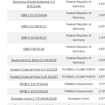
Alemanha (Dívida Soberana) 2.5
Federal Republic of
3,5
8/15/2046
Germany
Federal Republic of
DBR 2 1/2 07/04/44
3,43
Germany
Federal Republic of
DBR 0 1/2 08/15/27
2,6
Germany
Federal Republic of
DBR 0 1/4 02/15/27
2,51
Germany
Federal Republic of
DBR 0 08/15/26
3,6
Germany
Federal Republic of
Deutschland I/L Bond 0.5 04/15/30
0,8
Germany
Futebol Clube do Porto 5.5 12/2028
FUTEBOL CLUBE PORTO
4,8
Futebol Clube do Porto 5.25 11/2027
FUTEBOL CLUBE PORTO
3,57
RFGB 2 5/8 07/04/42
FINNISH Government
3,77
RFGB 2 3/4 07/04/28
FINNISH Government
2,73
European Union 2 7/8 04/04/2028
European Union
2,8