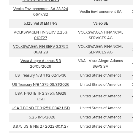
3.375 VINCI 32 EMTN
Vinci SA
Veolia Environnement SA 33.324
Veolia Environnement SA
06/17/32
5.125 Val 31 EMTN-S
Valeo SE
VOLKSWAGEN FIN SERV 2.25%
VOLKSWAGEN FINANCIAL
01OT27
SERVICES AG
VOLKSWAGEN FIN SERV 3.375%
VOLKSWAGEN FINANCIAL
06AP28
SERVICES AG
Vista Alegre Atlantis 5.3
VAA - Vista Alegre Atlantis
20/05/2029
SGPS SA
US Treasury N/B 4 1/2 02/15/36
United States of America
US Treasury N/B 1.375 08/31/2026
United States of America
USA T-NOTE TF 2,375% MG29
United States of America
USD
USA T-BOND TF 3,125% FB42 USD
United States of America
T 5.25 11/15/2028
United States of America
3.875 US Tr Nts 27 2022-30.11.27
United States of America