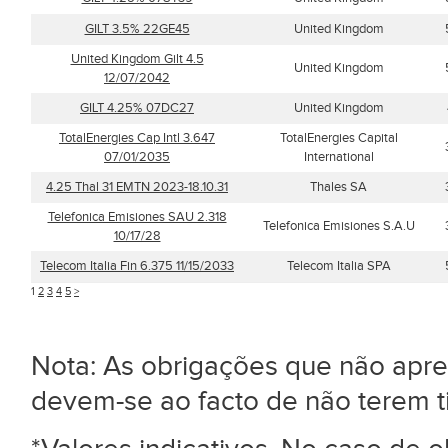
GILT 3.5% 22GE45
United Kingdom
United Kingdom Gilt 4.5
United Kingdom
12/07/2042
GILT 4.25% 07DC27
United Kingdom
TotalEnergies Cap Intl 3.647
TotalEnergies Capital
07/01/2035
International
4.25 Thal 31 EMTN 2023-18.10.31
Thales SA
Telefonica Emisiones SAU 2.318
Telefonica Emisiones S.A.U
10/17/28
Telecom Italia Fin 6.375 11/15/2033
Telecom Italia SPA
1
2
3
4
5
>
Nota: As obrigações que não ap
devem-se ao facto de não terem 