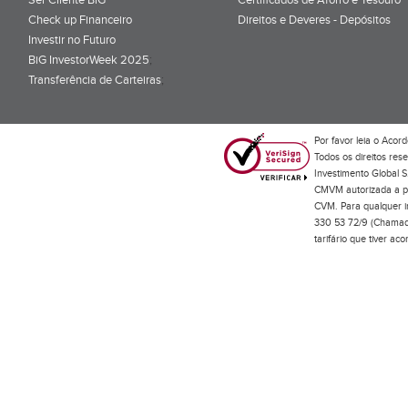
Check up Financeiro
Direitos e Deveres - Depósitos
Investir no Futuro
BiG InvestorWeek 2025
;
Transferência de Carteiras
;
Por favor leia o
Acord
Todos os direitos res
Investimento Global S
CMVM autorizada a pr
CVM. Para qualquer in
330 53 72/9 (Chamada
tarifário que tiver a