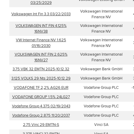
03/25/2029
Volkswagen International
Volkswagen Int Fin 3.3 03/22/2033
Finance NV
VOLKSWAGEN INT FIN 4.125%
Volkswagen International
16NV38
Finance NV
VW Internat Finance NV 1.625
Volkswagen International
01/16/2030
Finance NV
VOLKSWAGEN INT FIN 2.625%
Volkswagen International
16NV27
Finance NV
3.75 VBK 32 EMTN 2025-10.12.32
Volkswagen Bank GmbH
3.125 VOLKS 29 Nts 2025-10.12.29
Volkswagen Bank GmbH
VODAFONE TF 2,2% AG26 EUR
Vodafone Group PLC
-
VODAFONE GROUP 1.5% 24LG27
Vodafone Group PLC
Vodafone Group 4.375 02/19/2043
Vodafone Group PLC
Vodafone Group 2.875 11/20/2037
Vodafone Group PLC
2.75 Vinc 29 EMTN-S
Vinci SA