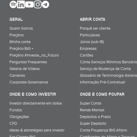
GERAL
ABRIR CONTA
Quem Somos
Porquê ser cliente
Preçário
Particulares
Minha conta
Júnior (sub-18)
Preçário BiG +
Empresas
Preçário #Investe_no_Futuro
Cartões
Perguntas Frequentes
Conta Serviços Mínimos Bancário
Galeria de Vídeos
Serviço de Mudança de Conta
Carreiras
Glossário de Terminologia Abrevi
Corporate Governance
Informação Pré-Contratual
ONDE E COMO INVESTIR
ONDE E COMO POUPAR
Investir directamente em bolsa
Super Conta
Fundos
Renda Mensal
Obrigações
Depósitos a Prazo
CFD
Super Depósito
Ideias & estratégias para investir
Conta Poupança BiG Aforro
Ser Cliente BiG
Certificados de Aforro e Tesouro