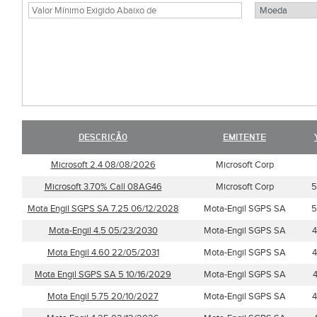
DESCRIÇÃO
EMITENTE
Microsoft 2.4 08/08/2026
Microsoft Corp
Microsoft 3.70% Call 08AG46
Microsoft Corp
5
Mota Engil SGPS SA 7.25 06/12/2028
Mota-Engil SGPS SA
5
Mota-Engil 4.5 05/23/2030
Mota-Engil SGPS SA
4
Mota Engil 4.60 22/05/2031
Mota-Engil SGPS SA
4
Mota Engil SGPS SA 5 10/16/2029
Mota-Engil SGPS SA
Mota Engil 5.75 20/10/2027
Mota-Engil SGPS SA
4