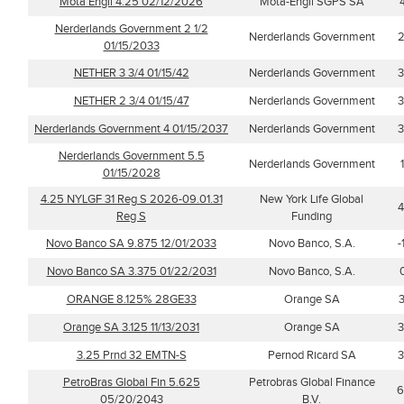
Mota Engil 4.25 02/12/2026
Mota-Engil SGPS SA
Nerderlands Government 2 1/2
Nerderlands Government
2
01/15/2033
NETHER 3 3/4 01/15/42
Nerderlands Government
3
NETHER 2 3/4 01/15/47
Nerderlands Government
3
Nerderlands Government 4 01/15/2037
Nerderlands Government
3
Nerderlands Government 5.5
Nerderlands Government
01/15/2028
4.25 NYLGF 31 Reg S 2026-09.01.31
New York Life Global
4
Reg S
Funding
Novo Banco SA 9.875 12/01/2033
Novo Banco, S.A.
-
Novo Banco SA 3.375 01/22/2031
Novo Banco, S.A.
ORANGE 8.125% 28GE33
Orange SA
Orange SA 3.125 11/13/2031
Orange SA
3
3.25 Prnd 32 EMTN-S
Pernod Ricard SA
3
PetroBras Global Fin 5.625
Petrobras Global Finance
6
05/20/2043
B.V.