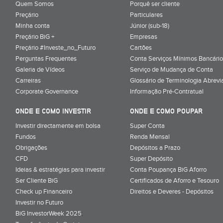
Quem Somos
Porquê ser cliente
Preçário
Particulares
Minha conta
Júnior (sub-18)
Preçário BiG +
Empresas
Preçário #Investe_no_Futuro
Cartões
Perguntas Frequentes
Conta Serviços Mínimos Bancário
Galeria de Vídeos
Serviço de Mudança de Conta
Carreiras
Glossário de Terminologia Abrevi
Corporate Governance
Informação Pré-Contratual
ONDE E COMO INVESTIR
ONDE E COMO POUPAR
Investir directamente em bolsa
Super Conta
Fundos
Renda Mensal
Obrigações
Depósitos a Prazo
CFD
Super Depósito
Ideias & estratégias para investir
Conta Poupança BiG Aforro
Ser Cliente BiG
Certificados de Aforro e Tesouro
Check up Financeiro
Direitos e Deveres - Depósitos
Investir no Futuro
BiG InvestorWeek 2025
;