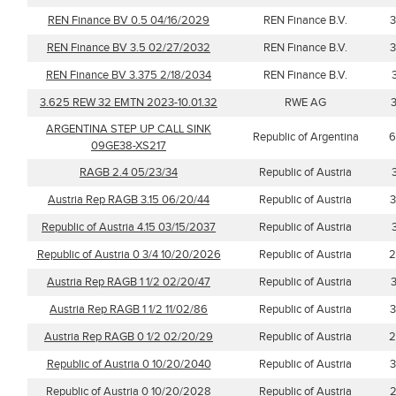
REN Finance BV 0.5 04/16/2029
REN Finance B.V.
3
REN Finance BV 3.5 02/27/2032
REN Finance B.V.
3
REN Finance BV 3.375 2/18/2034
REN Finance B.V.
3.625 REW 32 EMTN 2023-10.01.32
RWE AG
ARGENTINA STEP UP CALL SINK
Republic of Argentina
6
09GE38-XS217
RAGB 2.4 05/23/34
Republic of Austria
Austria Rep RAGB 3.15 06/20/44
Republic of Austria
3
Republic of Austria 4.15 03/15/2037
Republic of Austria
Republic of Austria 0 3/4 10/20/2026
Republic of Austria
2
Austria Rep RAGB 1 1/2 02/20/47
Republic of Austria
Austria Rep RAGB 1 1/2 11/02/86
Republic of Austria
3
Austria Rep RAGB 0 1/2 02/20/29
Republic of Austria
2
Republic of Austria 0 10/20/2040
Republic of Austria
3
Republic of Austria 0 10/20/2028
Republic of Austria
2