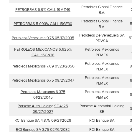
Petrobras Global Finance
PETROBRAS 6.9% CALL 19MZ49
B.V.
Petrobras Global Finance
PETROBRAS 5.093% CALL 15GE30
5
B.V.
Petroleos De Venezuela SA
Petroleos Venezuela 9.75 05/17/2035
5
PDVSA
PETROLEOS MEXICANOS 6.625%
Petroleos Mexicanos
CALL 15GN38
PEMEX
Petroleos Mexicanos
Petroleos Mexicanos 7.69 01/23/2050
8
PEMEX
Petroleos Mexicanos
Petroleos Mexicanos 6.75 09/21/2047
8
PEMEX
Petroleos Mexicanos 6.375
Petroleos Mexicanos
8
01/23/2045
PEMEX
Porsche Auto Holding SE 4.125
Porsche Automobil Holding
3
09/27/2027
SE
RCI Banque SA 4.875 09/21/2028
RCI Banque SA
3
RCI Banque SA 3.75 02/16/2032
RCI Banque SA
4