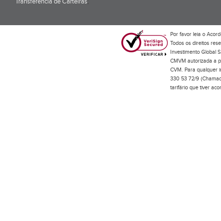
Transferência de Carteiras
;
Por favor leia o
Acord
Todos os direitos res
Investimento Global S
CMVM autorizada a pr
CVM. Para qualquer in
330 53 72/9 (Chamada
tarifário que tiver a