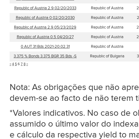
Republic of Austria 2.9 02/20/2033
Republic of Austria
2
Republic of Austria 0 02/20/2030
Republic of Austria
2
Republic of Austria 2.9 05/23/2029
Republic of Austria
2
Republic of Austria 0.5 04/20/27
Republic of Austria
2
0 AUT 31 Bds 2021-20.02.31
Republic of Austria
3.375 % Bonds 3.375 BGR 35 Bds -S
Republic of Bulgaria
3
<
4
5
6
7
8
>
Nota: As obrigações que não ap
devem-se ao facto de não terem 
*Valores indicativos. No caso de
assumido o último valor do index
e cálculo da respectiva yield to mat