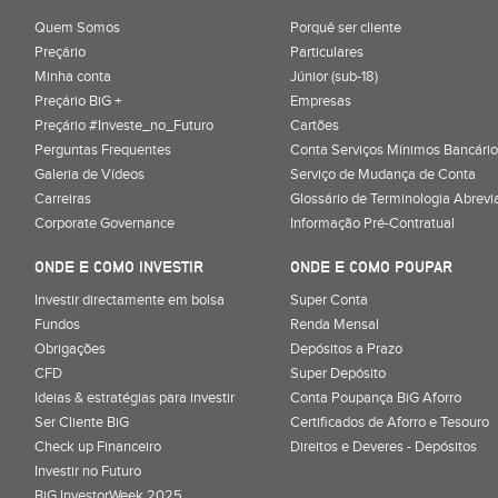
Quem Somos
Porquê ser cliente
Preçário
Particulares
Minha conta
Júnior (sub-18)
Preçário BiG +
Empresas
Preçário #Investe_no_Futuro
Cartões
Perguntas Frequentes
Conta Serviços Mínimos Bancário
Galeria de Vídeos
Serviço de Mudança de Conta
Carreiras
Glossário de Terminologia Abrevi
Corporate Governance
Informação Pré-Contratual
ONDE E COMO INVESTIR
ONDE E COMO POUPAR
Investir directamente em bolsa
Super Conta
Fundos
Renda Mensal
Obrigações
Depósitos a Prazo
CFD
Super Depósito
Ideias & estratégias para investir
Conta Poupança BiG Aforro
Ser Cliente BiG
Certificados de Aforro e Tesouro
Check up Financeiro
Direitos e Deveres - Depósitos
Investir no Futuro
BiG InvestorWeek 2025
;