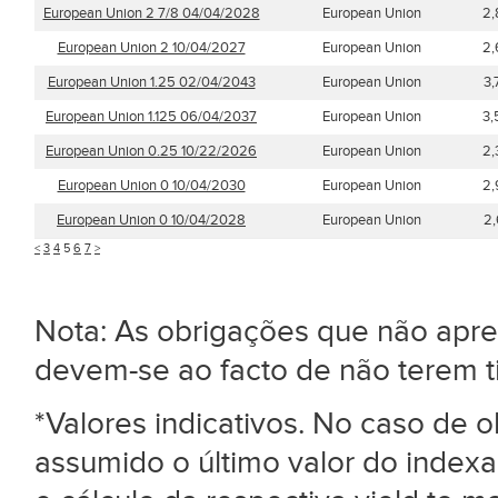
European Union 2 7/8 04/04/2028
European Union
2,
European Union 2 10/04/2027
European Union
2,
European Union 1.25 02/04/2043
European Union
3
European Union 1.125 06/04/2037
European Union
3,
European Union 0.25 10/22/2026
European Union
2,
European Union 0 10/04/2030
European Union
2,
European Union 0 10/04/2028
European Union
2
<
3
4
5
6
7
>
Nota: As obrigações que não ap
devem-se ao facto de não terem 
*Valores indicativos. No caso de
assumido o último valor do index