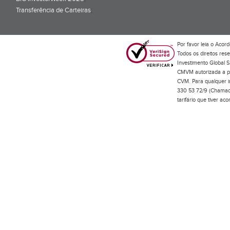
Transferência de Carteiras
;
Por favor leia o
Acord
Todos os direitos res
Investimento Global S
CMVM autorizada a pr
CVM. Para qualquer in
330 53 72/9 (Chamada
tarifário que tiver a