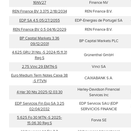
16NV27
Finance NV
REN Finance BV 3.375 2/18/2034
REN Finance B.V.
EDP SA 4.5 05/27/2055
EDP-Energias de Portugal SA
REN Finance BV 0.5 04/16/2029
REN Finance B.V.
BP Capital Markets 3.36
BP Capital Markets PLC
09/12/2031
4.625 GRU 31 Nts -S 2024-15.11.31
Grünenthal GmbH
Reg S
2.75 Vinc 29 EMTN-S
Vinci SA
Euro Medium Term Notes Caixa 38
CAIXABANK S.A.
-S FTVN
Harley-Davidson Financial
4 Har 30 Nts 2025-12.03.30
Services Inc
EDP Servicios Fin Esp SA 3.25
EDP Servicos SAU (EDP
02/04/2032
SERVICIOS FINANCIE
5.625 Fo 30 MTN -S 2025-
Forvia SE
15.06.30 Reg S