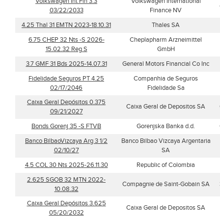
Volkswagen Int Fin 3.3
Volkswagen International
03/22/2033
Finance NV
4.25 Thal 31 EMTN 2023-18.10.31
Thales SA
6.75 CHEP 32 Nts -S 2026-
Cheplapharm Arzneimittel
15.02.32 Reg S
GmbH
3.7 GMF 31 Bds 2025-14.07.31
General Motors Financial Co Inc
Fidelidade Seguros PT 4.25
Companhia de Seguros
02/17/2046
Fidelidade Sa
Caixa Geral Depósitos 0.375
Caixa Geral de Depositos SA
09/21/2027
Bonds Gorenj 35 -S FTVB
Gorenjska Banka d.d.
Banco BilbaoVizcaya Arg 3 1/2
Banco Bilbao Vizcaya Argentaria
02/10/27
SA
4.5 COL 30 Nts 2025-26.11.30
Republic of Colombia
2.625 SGOB 32 MTN 2022-
Compagnie de Saint-Gobain SA
10.08.32
Caixa Geral Depósitos 3.625
Caixa Geral de Depositos SA
05/20/2032