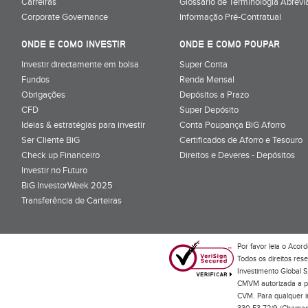
Carreiras
Glossário de Terminologia Abrevi
Corporate Governance
Informação Pré-Contratual
ONDE E COMO INVESTIR
ONDE E COMO POUPAR
Investir directamente em bolsa
Super Conta
Fundos
Renda Mensal
Obrigações
Depósitos a Prazo
CFD
Super Depósito
Ideias & estratégias para investir
Conta Poupança BiG Aforro
Ser Cliente BiG
Certificados de Aforro e Tesouro
Check up Financeiro
Direitos e Deveres - Depósitos
Investir no Futuro
BiG InvestorWeek 2025
;
Transferência de Carteiras
;
Por favor leia o
Acord
Todos os direitos res
Investimento Global S
CMVM autorizada a pr
CVM. Para qualquer in