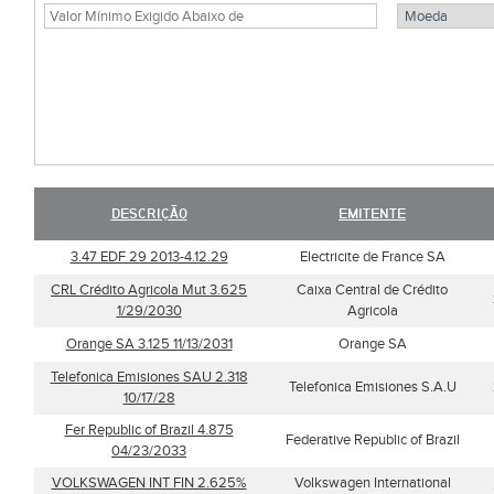
DESCRIÇÃO
EMITENTE
3.47 EDF 29 2013-4.12.29
Electricite de France SA
CRL Crédito Agricola Mut 3.625
Caixa Central de Crédito
1/29/2030
Agricola
Orange SA 3.125 11/13/2031
Orange SA
Telefonica Emisiones SAU 2.318
Telefonica Emisiones S.A.U
10/17/28
Fer Republic of Brazil 4.875
Federative Republic of Brazil
04/23/2033
VOLKSWAGEN INT FIN 2.625%
Volkswagen International