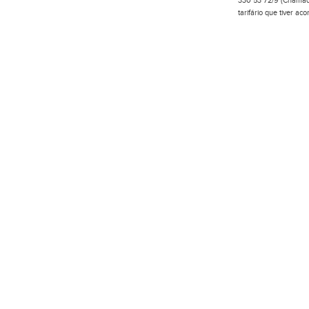
330 53 72/9 (Chamada
tarifário que tiver a