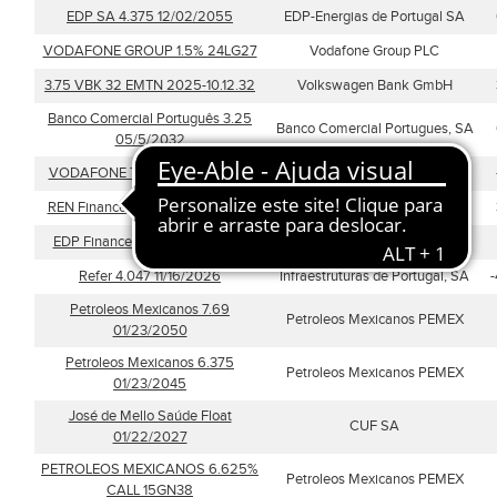
EDP SA 4.375 12/02/2055
EDP-Energias de Portugal SA
VODAFONE GROUP 1.5% 24LG27
Vodafone Group PLC
3.75 VBK 32 EMTN 2025-10.12.32
Volkswagen Bank GmbH
Banco Comercial Português 3.25
Banco Comercial Portugues, SA
05/5/2032
VODAFONE TF 2,2% AG26 EUR
Vodafone Group PLC
REN Finance BV 3.5 02/27/2032
REN Finance B.V.
EDP Finance BV 1.5 11/22/2027
EDP Finance BV
Refer 4.047 11/16/2026
Infraestruturas de Portugal, SA
Petroleos Mexicanos 7.69
Petroleos Mexicanos PEMEX
01/23/2050
Petroleos Mexicanos 6.375
Petroleos Mexicanos PEMEX
01/23/2045
José de Mello Saúde Float
CUF SA
01/22/2027
PETROLEOS MEXICANOS 6.625%
Petroleos Mexicanos PEMEX
CALL 15GN38