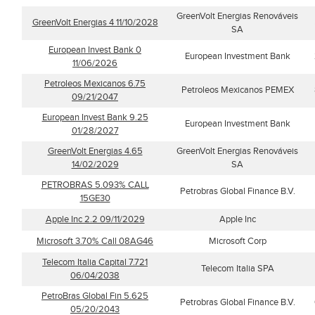
GreenVolt Energias Renováveis
GreenVolt Energias 4 11/10/2028
SA
European Invest Bank 0
European Investment Bank
11/06/2026
Petroleos Mexicanos 6.75
Petroleos Mexicanos PEMEX
09/21/2047
European Invest Bank 9.25
European Investment Bank
01/28/2027
GreenVolt Energias 4.65
GreenVolt Energias Renováveis
14/02/2029
SA
PETROBRAS 5.093% CALL
Petrobras Global Finance B.V.
15GE30
Apple Inc 2.2 09/11/2029
Apple Inc
Microsoft 3.70% Call 08AG46
Microsoft Corp
Telecom Italia Capital 7.721
Telecom Italia SPA
06/04/2038
PetroBras Global Fin 5.625
Petrobras Global Finance B.V.
05/20/2043