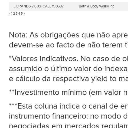
L BRANDS 7.60% CALL 15LG37
Bath & Body Works Inc
<
1
2
3
4
5
>
Nota: As obrigações que não ap
devem-se ao facto de não terem 
*Valores indicativos. No caso de
assumido o último valor do index
e cálculo da respectiva yield to mat
**Investimento mínimo (em valor n
***Esta coluna indica o canal de 
instrumento financeiro: no modo d
negociadas em mercados regulame