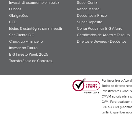
Investir directamente em bolsa
Super Conta
Fundos
Renda Mensal
Obrigações
Depósitos a Prazo
CFD
Super Depósito
Ideias & estratégias para investir
Conta Poupança BiG Aforro
Ser Cliente BiG
Certificados de Aforro e Tesouro
Check up Financeiro
Direitos e Deveres - Depósitos
Investir no Futuro
BiG InvestorWeek 2025
;
Transferência de Carteiras
;
Por favor leia o
Acord
Todos os direitos res
Investimento Global S
CMVM autorizada a pr
CVM. Para qualquer in
330 53 72/9 (Chamada
tarifário que tiver a