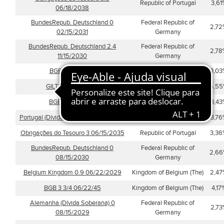
Republic of Portugal
3,61
06/18/2038
BundesRepub. Deutschland 0
Federal Republic of
2,72
02/15/2031
Germany
BundesRepub. Deutschland 2.4
Federal Republic of
2,78
11/15/2030
Germany
BGB 4 03/28/32
Kingdom of Belgium (The)
3,03
GILT 3.5% 22GE45
United Kingdom
5,5
BGB 5 03/28/35
Kingdom of Belgium (The)
3,43
Portugal (Dívida Soberana) 3 Perpétua
Republic of Portugal
3,76
Obrigações do Tesouro 3 06/15/2035
Republic of Portugal
3,36
BundesRepub. Deutschland 0
Federal Republic of
2,6
08/15/2030
Germany
Belgium Kingdom 0.9 06/22/2029
Kingdom of Belgium (The)
2,47
BGB 3 3/4 06/22/45
Kingdom of Belgium (The)
4,17
Alemanha (Dívida Soberana) 0
Federal Republic of
2,73
08/15/2029
Germany