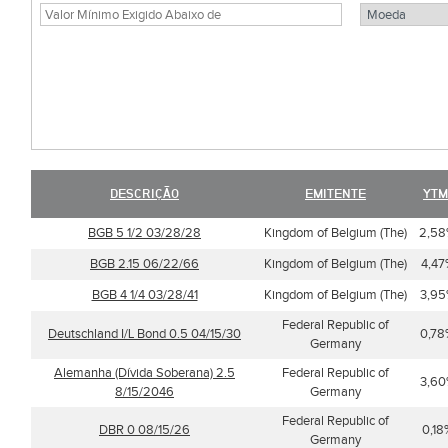
DESCRIÇÃO
EMITENTE
YTM
BGB 5 1/2 03/28/28
Kingdom of Belgium (The)
2,5
BGB 2.15 06/22/66
Kingdom of Belgium (The)
4,47
BGB 4 1/4 03/28/41
Kingdom of Belgium (The)
3,9
Federal Republic of
Deutschland I/L Bond 0.5 04/15/30
0,78
Germany
Alemanha (Dívida Soberana) 2.5
Federal Republic of
3,6
8/15/2046
Germany
Federal Republic of
DBR 0 08/15/26
0,18
Germany