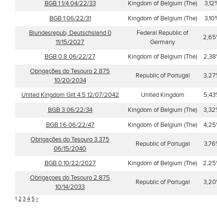
BGB 1 1/4 04/22/33
Kingdom of Belgium (The)
3,12
BGB 1 06/22/31
Kingdom of Belgium (The)
3,10
Biundesrepub, Deutschsland 0
Federal Republic of
2,6
11/15/2027
Germany
BGB 0.8 06/22/27
Kingdom of Belgium (The)
2,3
Obrigações do Tesouro 2.875
Republic of Portugal
3,27
10/20/2034
United Kingdom Gilt 4.5 12/07/2042
United Kingdom
5,43
BGB 3 06/22/34
Kingdom of Belgium (The)
3,32
BGB 1.6 06/22/47
Kingdom of Belgium (The)
4,2
Obrigações do Tesouro 3.375
Republic of Portugal
3,76
06/15/2040
BGB 0 10/22/2027
Kingdom of Belgium (The)
2,2
Obrigaçoes do Tesouro 2.875
Republic of Portugal
3,2
10/14/2033
1
2
3
4
5
>