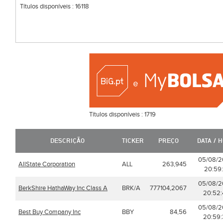
Títulos disponíveis :
16118
Títulos disponíveis :
1719
DESCRIÇÃO
TICKER
PREÇO
DATA / 
05/08/
AllState Corporation
ALL
263,945
20:59:
05/08/
BerkShire HathaWay Inc Class A
BRK/A
777104,2067
20:52:
05/08/
Best Buy Company Inc
BBY
84,56
20:59: