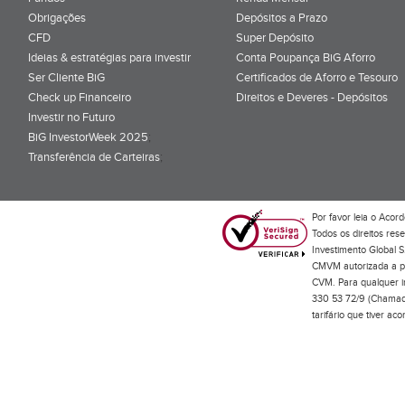
Obrigações
Depósitos a Prazo
CFD
Super Depósito
Ideias & estratégias para investir
Conta Poupança BiG Aforro
Ser Cliente BiG
Certificados de Aforro e Tesouro
Check up Financeiro
Direitos e Deveres - Depósitos
Investir no Futuro
BiG InvestorWeek 2025
;
Transferência de Carteiras
;
Por favor leia o
Acord
Todos os direitos res
Investimento Global S
CMVM autorizada a pr
CVM. Para qualquer in
330 53 72/9 (Chamada
tarifário que tiver a