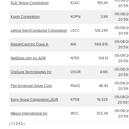
05/08/
KLA Tencor Corporation
KLAC
193,40
20:59:
05/08/
Kopin Corporation
KOPN
3,96
20:59:
05/08/
Lattice SemiConductor Corporation
LSCC
128,245
20:59:
05/08/
MasterCard Inc Class A
MA
569,815
20:59:
05/08/
NetEase.com Inc ADR
NTES
128,13
20:59:
05/08/
OraSure Technologies Inc
OSUR
4,145
20:59:
05/08/
Pan American Silver Corp
PAAS
48,43
20:59:
05/08/
Sony Group Corporation_EUR
6758
19,326
20:59:
05/08/
Wesco International Inc
WCC
372,39
20:59:
<
1
2
3
4
5
>