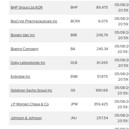
05/08/
BHP Group Ltd ADR
BHP
89,475
20:59:
05/08/
BioCryst Pharmaceuticals Inc
BCRX
9,075
20:59:
05/08/
Biogen Idec Inc
BIIB
206,79
20:59:
05/08/
Boeing Company
BA
240,34
20:59:
05/08/
Doby Laboratories Inc
DLB
61,265
20:59:
05/08/
Enbridge Inc
ENB
51,875
20:59:
05/08/
Goldman Sachs Group Inc
GS
1061,69
20:59:
05/08/
J P Morgan Chase & Co
JPM
359,425
20:59:
05/08/
Johnson & Johnson
JNJ
257,54
20:59: