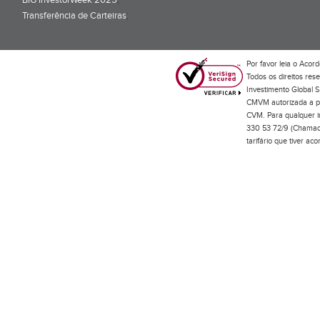
BiG InvestorWeek 2025
;
Transferência de Carteiras
;
Por favor leia o
Acord
Todos os direitos res
Investimento Global S
CMVM autorizada a pr
CVM. Para qualquer in
330 53 72/9 (Chamada
tarifário que tiver a