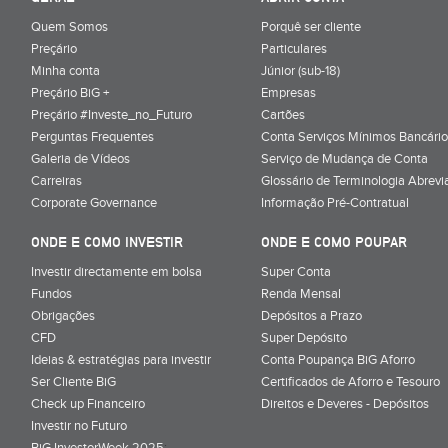
Quem Somos
Porquê ser cliente
Preçário
Particulares
Minha conta
Júnior (sub-18)
Preçário BiG +
Empresas
Preçário #Investe_no_Futuro
Cartões
Perguntas Frequentes
Conta Serviços Mínimos Bancário
Galeria de Vídeos
Serviço de Mudança de Conta
Carreiras
Glossário de Terminologia Abrevi
Corporate Governance
Informação Pré-Contratual
ONDE E COMO INVESTIR
ONDE E COMO POUPAR
Investir directamente em bolsa
Super Conta
Fundos
Renda Mensal
Obrigações
Depósitos a Prazo
CFD
Super Depósito
Ideias & estratégias para investir
Conta Poupança BiG Aforro
Ser Cliente BiG
Certificados de Aforro e Tesouro
Check up Financeiro
Direitos e Deveres - Depósitos
Investir no Futuro