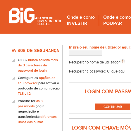
Onde e como
Onde e como
INVESTIR
POUPAR
Insira o seu nome de utilizador aqui:
AVISOS DE SEGURANÇA
O BiG
nunca solicita mais
Recuperar o nome de utilizador
de 3 caracteres da
password de login
Recuperar a password:
Clique aqui
Configure as
opções do
seu browser
para activar o
protocolo de comunicação
LOGIN COM PASS
TLS v1.2
Procure ter
as 3
passwords
(login,
negociação e
transferência)
diferentes
umas das outras
LOGIN COM CHAVE MÓV