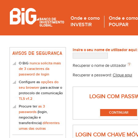
Onde e como
Onde e como
INVESTIR
POUPAR
Insira o seu nome de utilizador aqui:
AVISOS DE SEGURANÇA
O BiG
nunca solicita mais
Recuperar o nome de utilizador
de 3 caracteres da
password de login
Recuperar a password:
Clique aqui
Configure as
opções do
seu browser
para activar o
protocolo de comunicação
LOGIN COM PASS
TLS v1.2
Procure ter
as 3
passwords
(login,
negociação e
transferência)
diferentes
umas das outras
LOGIN COM CHAVE MÓV