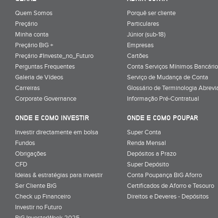
Quem Somos
Porquê ser cliente
Preçário
Particulares
Minha conta
Júnior (sub-18)
Preçário BiG +
Empresas
Preçário #Investe_no_Futuro
Cartões
Perguntas Frequentes
Conta Serviços Mínimos Bancário
Galeria de Vídeos
Serviço de Mudança de Conta
Carreiras
Glossário de Terminologia Abrevi
Corporate Governance
Informação Pré-Contratual
ONDE E COMO INVESTIR
ONDE E COMO POUPAR
Investir directamente em bolsa
Super Conta
Fundos
Renda Mensal
Obrigações
Depósitos a Prazo
CFD
Super Depósito
Ideias & estratégias para investir
Conta Poupança BiG Aforro
Ser Cliente BiG
Certificados de Aforro e Tesouro
Check up Financeiro
Direitos e Deveres - Depósitos
Investir no Futuro