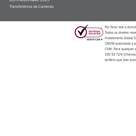
BiG InvestorWeek 2025
;
Transferência de Carteiras
;
Por favor leia o
Acord
Todos os direitos res
Investimento Global S
CMVM autorizada a pr
CVM. Para qualquer in
330 53 72/9 (Chamada
tarifário que tiver a