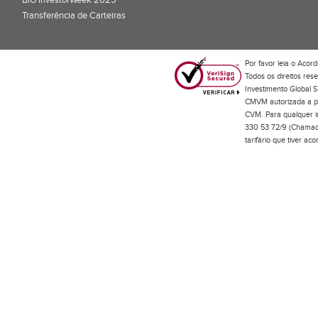
BiG InvestorWeek 2025
;
Transferência de Carteiras
;
Por favor leia o
Acord
Todos os direitos res
Investimento Global S
CMVM autorizada a pr
CVM. Para qualquer in
330 53 72/9 (Chamada
tarifário que tiver a