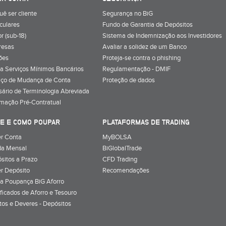
uê ser cliente
Segurança no BiG
iculares
Fundo de Garantia de Depósitos
r (sub-18)
Sistema de Indemnização aos Investidores
resas
Avaliar a solidez de um Banco
ões
Proteja-se contra o phishing
a Serviços Mínimos Bancários
Regulamentação - DMIF
iço de Mudança de Conta
Proteção de dados
sário de Terminologia Abreviada
rmação Pré-Contratual
E E COMO POUPAR
PLATAFORMAS DE TRADING
r Conta
MyBOLSA
a Mensal
BiGlobalTrade
sitos a Prazo
CFD Trading
r Depósito
Recomendações
a Poupança BiG Aforro
ificados de Aforro e Tesouro
itos e Deveres - Depósitos