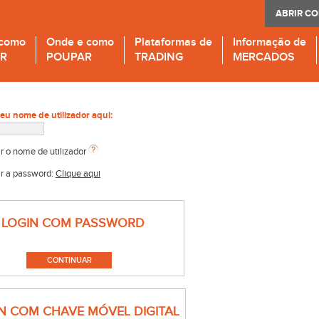
ABRIR C
 como
Onde e como
Plataformas de
Informação de
IR
POUPAR
TRADING
MERCADOS
seu nome de utilizador aqui:
r o nome de utilizador
r a password:
Clique aqui
LOGIN COM PASSWORD
N COM CHAVE MÓVEL DIGITAL