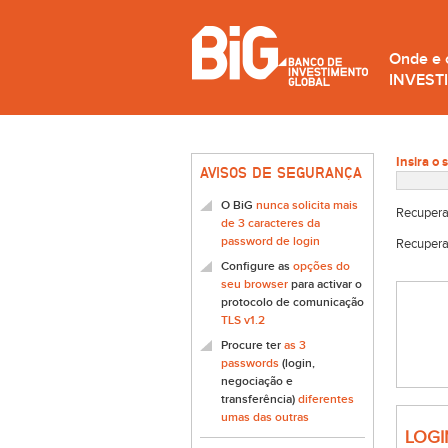
Onde e
INVEST
Insira o 
AVISOS DE SEGURANÇA
O BiG
nunca solicita mais
Recupera
de 3 caracteres da
password de login
Recupera
Configure as
opções do
seu browser
para activar o
protocolo de comunicação
TLS v1.2
Procure ter
as 3
passwords
(login,
negociação e
transferência)
diferentes
umas das outras
LOGI