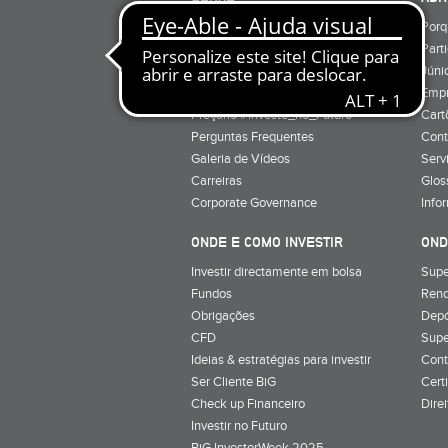
Quem Somos
Porq
Preçário
Part
Minha conta
Júnio
Preçário BiG +
Emp
Preçário #Investe_no_Futuro
Cart
Perguntas Frequentes
Cont
Galeria de Vídeos
Serv
Carreiras
Glos
Corporate Governance
Info
ONDE E COMO INVESTIR
OND
Investir directamente em bolsa
Supe
Fundos
Rend
Obrigações
Depó
CFD
Supe
Ideias & estratégias para investir
Cont
Ser Cliente BiG
Cert
Check up Financeiro
Dire
Investir no Futuro