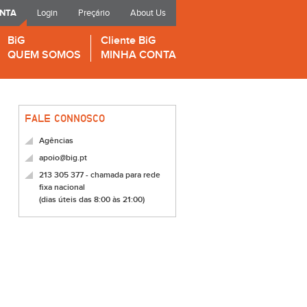
ONTA
Login
Preçário
About Us
BiG
Cliente BiG
QUEM SOMOS
MINHA CONTA
FALE CONNOSCO
Agências
apoio@big.pt
213 305 377 - chamada para rede
fixa nacional
(dias úteis das 8:00 às 21:00)