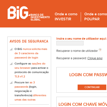
Onde e como
Onde e como
INVESTIR
POUPAR
Insira o seu nome de utilizador aqui:
AVISOS DE SEGURANÇA
O BiG
nunca solicita mais
Recuperar o nome de utilizador
de 3 caracteres da
password de login
Recuperar a password:
Clique aqui
Configure as
opções do
seu browser
para activar o
protocolo de comunicação
LOGIN COM PASS
TLS v1.2
Procure ter
as 3
passwords
(login,
negociação e
transferência)
diferentes
umas das outras
LOGIN COM CHAVE MÓV