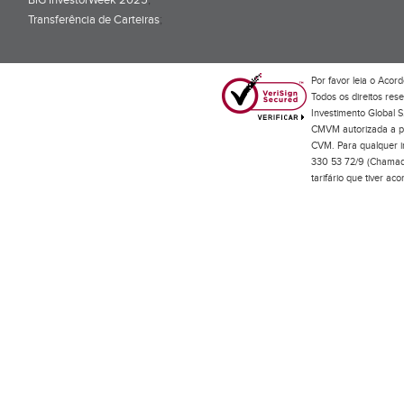
BiG InvestorWeek 2025
;
Transferência de Carteiras
;
Por favor leia o
Acord
Todos os direitos res
Investimento Global S
CMVM autorizada a pr
CVM. Para qualquer in
330 53 72/9 (Chamada
tarifário que tiver a