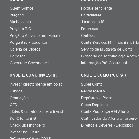
Quem Somos
Porquê ser cliente
Preçário
Particulares
Minha conta
Júnior (sub-18)
Preçário BiG +
Empresas
Preçário #Investe_no_Futuro
Cartões
Perguntas Frequentes
Conta Serviços Mínimos Bancário
Galeria de Vídeos
Serviço de Mudança de Conta
Carreiras
Glossário de Terminologia Abrevi
Corporate Governance
Informação Pré-Contratual
ONDE E COMO INVESTIR
ONDE E COMO POUPAR
Investir directamente em bolsa
Super Conta
Fundos
Renda Mensal
Obrigações
Depósitos a Prazo
CFD
Super Depósito
Ideias & estratégias para investir
Conta Poupança BiG Aforro
Ser Cliente BiG
Certificados de Aforro e Tesouro
Check up Financeiro
Direitos e Deveres - Depósitos
Investir no Futuro