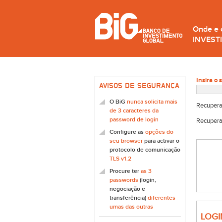
Onde e
INVEST
Insira o 
AVISOS DE SEGURANÇA
O BiG
nunca solicita mais
Recupera
de 3 caracteres da
password de login
Recupera
Configure as
opções do
seu browser
para activar o
protocolo de comunicação
TLS v1.2
Procure ter
as 3
passwords
(login,
negociação e
transferência)
diferentes
umas das outras
LOGI