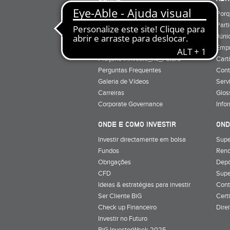
Quem Somos
Porq
Preçário
Part
Minha conta
Júnio
Preçário BiG +
Emp
Preçário #Investe_no_Futuro
Cart
Perguntas Frequentes
Cont
Galeria de Vídeos
Serv
Carreiras
Glos
Corporate Governance
Info
ONDE E COMO INVESTIR
OND
Investir directamente em bolsa
Supe
Fundos
Rend
Obrigações
Depó
CFD
Supe
Ideias & estratégias para investir
Cont
Ser Cliente BiG
Cert
Check up Financeiro
Dire
Investir no Futuro