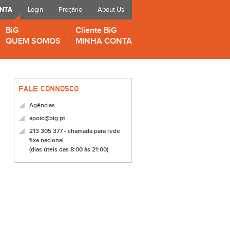
ONTA
Login
Preçário
About Us
BiG
Cliente BiG
QUEM SOMOS
MINHA CONTA
FALE CONNOSCO
Agências
apoio@big.pt
213 305 377 - chamada para rede
fixa nacional
(dias úteis das 8:00 às 21:00)