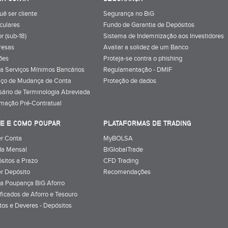
uê ser cliente
Segurança no BiG
iculares
Fundo de Garantia de Depósitos
r (sub-18)
Sistema de Indemnização aos Investidores
resas
Avaliar a solidez de um Banco
ões
Proteja-se contra o phishing
a Serviços Mínimos Bancários
Regulamentação - DMIF
iço de Mudança de Conta
Proteção de dados
sário de Terminologia Abreviada
rmação Pré-Contratual
E E COMO POUPAR
PLATAFORMAS DE TRADING
r Conta
MyBOLSA
a Mensal
BiGlobalTrade
sitos a Prazo
CFD Trading
r Depósito
Recomendações
a Poupança BiG Aforro
ificados de Aforro e Tesouro
itos e Deveres - Depósitos