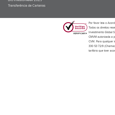
BiG InvestorWeek 2025
;
Transferência de Carteiras
;
Por favor leia o
Acord
Todos os direitos res
Investimento Global S
CMVM autorizada a pr
CVM. Para qualquer in
330 53 72/9 (Chamada
tarifário que tiver a