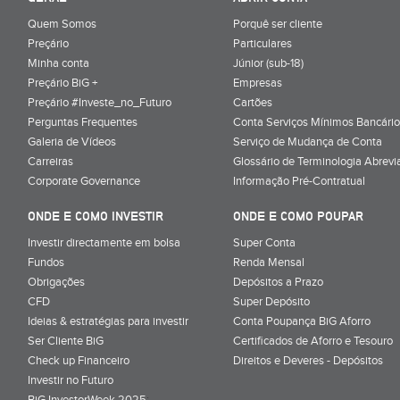
Quem Somos
Porquê ser cliente
Preçário
Particulares
Minha conta
Júnior (sub-18)
Preçário BiG +
Empresas
Preçário #Investe_no_Futuro
Cartões
Perguntas Frequentes
Conta Serviços Mínimos Bancário
Galeria de Vídeos
Serviço de Mudança de Conta
Carreiras
Glossário de Terminologia Abrevi
Corporate Governance
Informação Pré-Contratual
ONDE E COMO INVESTIR
ONDE E COMO POUPAR
Investir directamente em bolsa
Super Conta
Fundos
Renda Mensal
Obrigações
Depósitos a Prazo
CFD
Super Depósito
Ideias & estratégias para investir
Conta Poupança BiG Aforro
Ser Cliente BiG
Certificados de Aforro e Tesouro
Check up Financeiro
Direitos e Deveres - Depósitos
Investir no Futuro