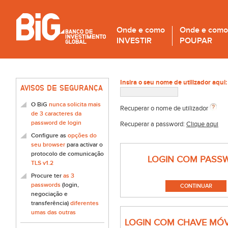
Onde e como
Onde e como
INVESTIR
POUPAR
Insira o seu nome de utilizador aqui:
AVISOS DE SEGURANÇA
O BiG
nunca solicita mais
Recuperar o nome de utilizador
de 3 caracteres da
password de login
Recuperar a password:
Clique aqui
Configure as
opções do
seu browser
para activar o
protocolo de comunicação
LOGIN COM PASS
TLS v1.2
Procure ter
as 3
passwords
(login,
negociação e
transferência)
diferentes
umas das outras
LOGIN COM CHAVE MÓV