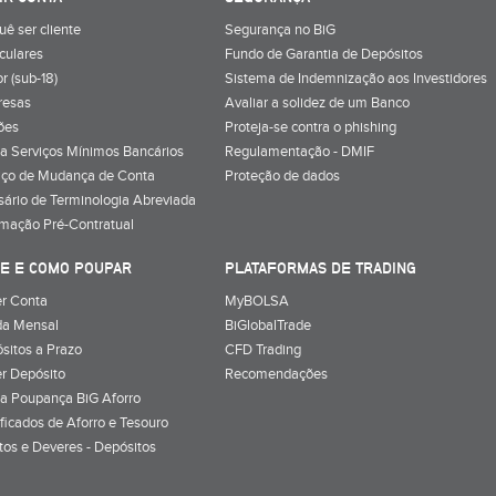
uê ser cliente
Segurança no BiG
iculares
Fundo de Garantia de Depósitos
r (sub-18)
Sistema de Indemnização aos Investidores
resas
Avaliar a solidez de um Banco
ões
Proteja-se contra o phishing
a Serviços Mínimos Bancários
Regulamentação - DMIF
iço de Mudança de Conta
Proteção de dados
sário de Terminologia Abreviada
rmação Pré-Contratual
E E COMO POUPAR
PLATAFORMAS DE TRADING
r Conta
MyBOLSA
a Mensal
BiGlobalTrade
sitos a Prazo
CFD Trading
r Depósito
Recomendações
a Poupança BiG Aforro
ificados de Aforro e Tesouro
itos e Deveres - Depósitos