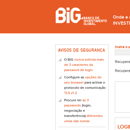
Onde e
INVEST
Insira o 
AVISOS DE SEGURANÇA
O BiG
nunca solicita mais
Recupera
de 3 caracteres da
password de login
Recupera
Configure as
opções do
seu browser
para activar o
protocolo de comunicação
TLS v1.2
Procure ter
as 3
passwords
(login,
negociação e
transferência)
diferentes
umas das outras
LOGI