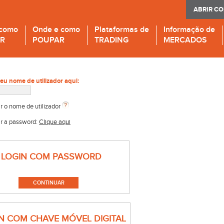
ABRIR C
 como
Onde e como
Plataformas de
Informação de
IR
POUPAR
TRADING
MERCADOS
seu nome de utilizador aqui:
r o nome de utilizador
r a password:
Clique aqui
LOGIN COM PASSWORD
N COM CHAVE MÓVEL DIGITAL