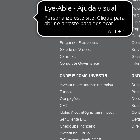
Quem Somos
Porq
Preçário
Part
Minha conta
Júnio
Preçário BiG +
Emp
Preçário #Investe_no_Futuro
Cart
Perguntas Frequentes
Cont
Galeria de Vídeos
Serv
Carreiras
Glos
Corporate Governance
Info
ONDE E COMO INVESTIR
OND
Investir directamente em bolsa
Supe
Fundos
Rend
Obrigações
Depó
CFD
Supe
Ideias & estratégias para investir
Cont
Ser Cliente BiG
Cert
Check up Financeiro
Dire
Investir no Futuro