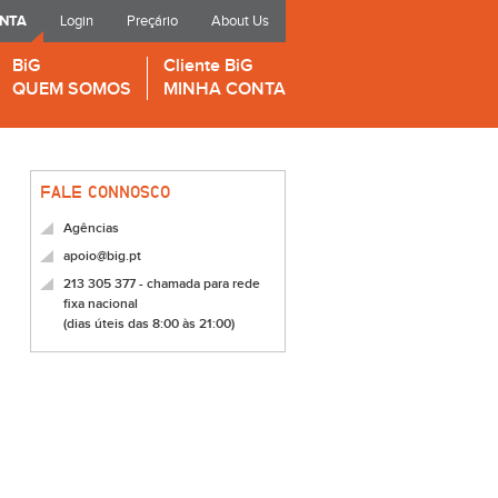
ONTA
Login
Preçário
About Us
BiG
Cliente BiG
QUEM SOMOS
MINHA CONTA
FALE CONNOSCO
Agências
apoio@big.pt
213 305 377 - chamada para rede
fixa nacional
(dias úteis das 8:00 às 21:00)