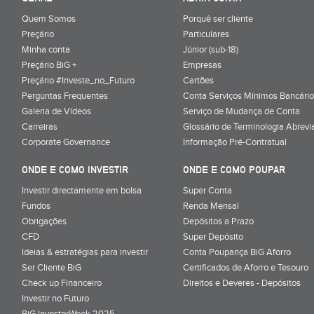
Quem Somos
Porquê ser cliente
Preçário
Particulares
Minha conta
Júnior (sub-18)
Preçário BiG +
Empresas
Preçário #Investe_no_Futuro
Cartões
Perguntas Frequentes
Conta Serviços Mínimos Bancário
Galeria de Vídeos
Serviço de Mudança de Conta
Carreiras
Glossário de Terminologia Abrevi
Corporate Governance
Informação Pré-Contratual
ONDE E COMO INVESTIR
ONDE E COMO POUPAR
Investir directamente em bolsa
Super Conta
Fundos
Renda Mensal
Obrigações
Depósitos a Prazo
CFD
Super Depósito
Ideias & estratégias para investir
Conta Poupança BiG Aforro
Ser Cliente BiG
Certificados de Aforro e Tesouro
Check up Financeiro
Direitos e Deveres - Depósitos
Investir no Futuro