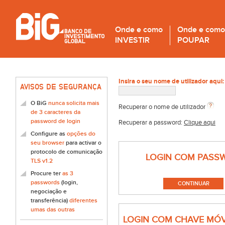
Onde e como
Onde e como
INVESTIR
POUPAR
Insira o seu nome de utilizador aqui:
AVISOS DE SEGURANÇA
O BiG
nunca solicita mais
Recuperar o nome de utilizador
de 3 caracteres da
password de login
Recuperar a password:
Clique aqui
Configure as
opções do
seu browser
para activar o
protocolo de comunicação
LOGIN COM PASS
TLS v1.2
Procure ter
as 3
passwords
(login,
negociação e
transferência)
diferentes
umas das outras
LOGIN COM CHAVE MÓV