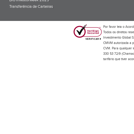
BiG InvestorWeek 2025
;
Transferência de Carteiras
;
Por favor leia o
Acord
Todos os direitos res
Investimento Global S
CMVM autorizada a pr
CVM. Para qualquer in
330 53 72/9 (Chamada
tarifário que tiver a