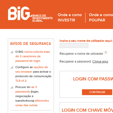
Onde e como
Onde e como
INVESTIR
POUPAR
Insira o seu nome de utilizador aqui:
AVISOS DE SEGURANÇA
O BiG
nunca solicita mais
Recuperar o nome de utilizador
de 3 caracteres da
password de login
Recuperar a password:
Clique aqui
Configure as
opções do
seu browser
para activar o
protocolo de comunicação
LOGIN COM PASS
TLS v1.2
Procure ter
as 3
passwords
(login,
negociação e
transferência)
diferentes
umas das outras
LOGIN COM CHAVE MÓV