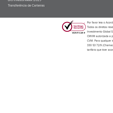
BiG InvestorWeek 2025
;
Transferência de Carteiras
;
Por favor leia o
Acord
Todos os direitos res
Investimento Global S
CMVM autorizada a pr
CVM. Para qualquer in
330 53 72/9 (Chamada
tarifário que tiver a