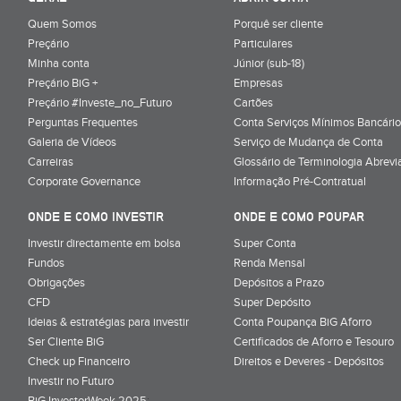
Quem Somos
Porquê ser cliente
Preçário
Particulares
Minha conta
Júnior (sub-18)
Preçário BiG +
Empresas
Preçário #Investe_no_Futuro
Cartões
Perguntas Frequentes
Conta Serviços Mínimos Bancário
Galeria de Vídeos
Serviço de Mudança de Conta
Carreiras
Glossário de Terminologia Abrevi
Corporate Governance
Informação Pré-Contratual
ONDE E COMO INVESTIR
ONDE E COMO POUPAR
Investir directamente em bolsa
Super Conta
Fundos
Renda Mensal
Obrigações
Depósitos a Prazo
CFD
Super Depósito
Ideias & estratégias para investir
Conta Poupança BiG Aforro
Ser Cliente BiG
Certificados de Aforro e Tesouro
Check up Financeiro
Direitos e Deveres - Depósitos
Investir no Futuro