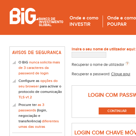
Onde e como
Onde e como
INVESTIR
POUPAR
Insira o seu nome de utilizador aqui:
AVISOS DE SEGURANÇA
O BiG
nunca solicita mais
Recuperar o nome de utilizador
de 3 caracteres da
password de login
Recuperar a password:
Clique aqui
Configure as
opções do
seu browser
para activar o
protocolo de comunicação
LOGIN COM PASS
TLS v1.2
Procure ter
as 3
passwords
(login,
negociação e
transferência)
diferentes
umas das outras
LOGIN COM CHAVE MÓV