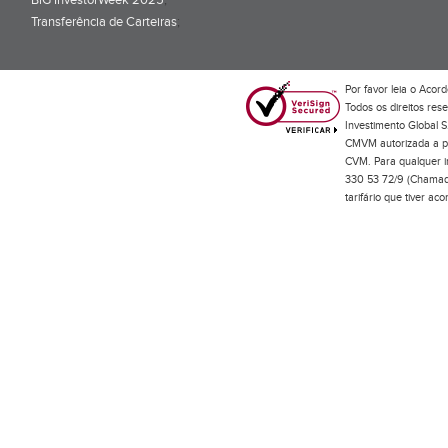
BiG InvestorWeek 2025
;
Transferência de Carteiras
;
Por favor leia o
Acord
Todos os direitos res
Investimento Global S
CMVM autorizada a pr
CVM. Para qualquer in
330 53 72/9 (Chamada
tarifário que tiver a