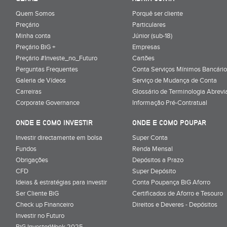
Quem Somos
Porquê ser cliente
Preçário
Particulares
Minha conta
Júnior (sub-18)
Preçário BiG +
Empresas
Preçário #Investe_no_Futuro
Cartões
Perguntas Frequentes
Conta Serviços Mínimos Bancário
Galeria de Vídeos
Serviço de Mudança de Conta
Carreiras
Glossário de Terminologia Abrevi
Corporate Governance
Informação Pré-Contratual
ONDE E COMO INVESTIR
ONDE E COMO POUPAR
Investir directamente em bolsa
Super Conta
Fundos
Renda Mensal
Obrigações
Depósitos a Prazo
CFD
Super Depósito
Ideias & estratégias para investir
Conta Poupança BiG Aforro
Ser Cliente BiG
Certificados de Aforro e Tesouro
Check up Financeiro
Direitos e Deveres - Depósitos
Investir no Futuro