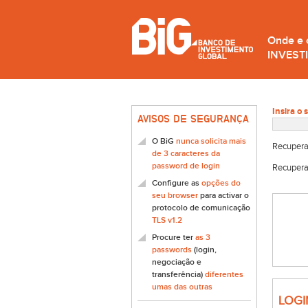
Onde e
INVEST
Insira o 
AVISOS DE SEGURANÇA
O BiG
nunca solicita mais
Recupera
de 3 caracteres da
password de login
Recupera
Configure as
opções do
seu browser
para activar o
protocolo de comunicação
TLS v1.2
Procure ter
as 3
passwords
(login,
negociação e
transferência)
diferentes
umas das outras
LOGI