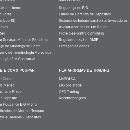
uê ser cliente
Segurança no BiG
iculares
Fundo de Garantia de Depósitos
r (sub-18)
Sistema de Indemnização aos Investidores
resas
Avaliar a solidez de um Banco
ões
Proteja-se contra o phishing
a Serviços Mínimos Bancários
Regulamentação - DMIF
iço de Mudança de Conta
Proteção de dados
sário de Terminologia Abreviada
rmação Pré-Contratual
E E COMO POUPAR
PLATAFORMAS DE TRADING
r Conta
MyBOLSA
a Mensal
BiGlobalTrade
sitos a Prazo
CFD Trading
r Depósito
Recomendações
a Poupança BiG Aforro
ificados de Aforro e Tesouro
itos e Deveres - Depósitos