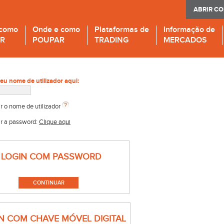
ABRIR C
 como
Onde e como
Plataformas de
Informação de
IR
POUPAR
TRADING
MERCADOS
seu nome de utilizador aqui:
r o nome de utilizador
r a password:
Clique aqui
LOGIN COM PASSWORD
N COM CHAVE MÓVEL DIGITAL