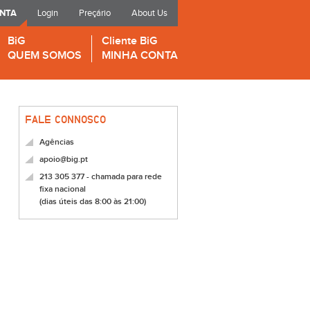
ONTA
Login
Preçário
About Us
BiG
Cliente BiG
QUEM SOMOS
MINHA CONTA
FALE CONNOSCO
Agências
apoio@big.pt
213 305 377 - chamada para rede
fixa nacional
(dias úteis das 8:00 às 21:00)