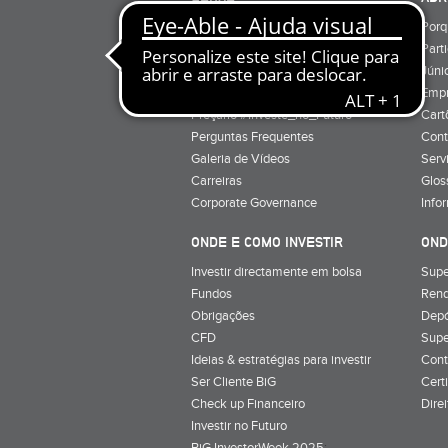
Quem Somos
Porq
Preçário
Part
Minha conta
Júnio
Preçário BiG +
Emp
Preçário #Investe_no_Futuro
Cart
Perguntas Frequentes
Cont
Galeria de Vídeos
Serv
Carreiras
Glos
Corporate Governance
Info
ONDE E COMO INVESTIR
OND
Investir directamente em bolsa
Supe
Fundos
Rend
Obrigações
Depó
CFD
Supe
Ideias & estratégias para investir
Cont
Ser Cliente BiG
Cert
Check up Financeiro
Dire
Investir no Futuro