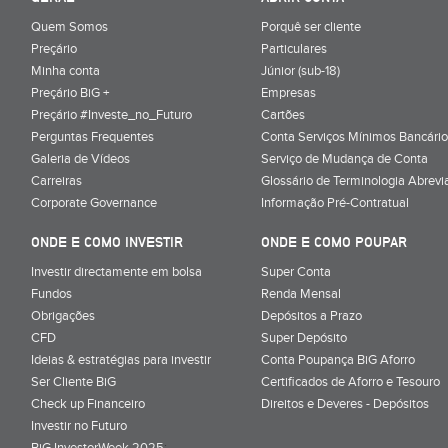
Quem Somos
Porquê ser cliente
Preçário
Particulares
Minha conta
Júnior (sub-18)
Preçário BiG +
Empresas
Preçário #Investe_no_Futuro
Cartões
Perguntas Frequentes
Conta Serviços Mínimos Bancário
Galeria de Vídeos
Serviço de Mudança de Conta
Carreiras
Glossário de Terminologia Abrevi
Corporate Governance
Informação Pré-Contratual
ONDE E COMO INVESTIR
ONDE E COMO POUPAR
Investir directamente em bolsa
Super Conta
Fundos
Renda Mensal
Obrigações
Depósitos a Prazo
CFD
Super Depósito
Ideias & estratégias para investir
Conta Poupança BiG Aforro
Ser Cliente BiG
Certificados de Aforro e Tesouro
Check up Financeiro
Direitos e Deveres - Depósitos
Investir no Futuro