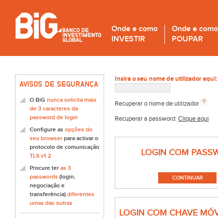
Onde e como
Onde e como
INVESTIR
POUPAR
Insira o seu nome de utilizador aqui:
AVISOS DE SEGURANÇA
O BiG
nunca solicita mais
Recuperar o nome de utilizador
de 3 caracteres da
password de login
Recuperar a password:
Clique aqui
Configure as
opções do
seu browser
para activar o
protocolo de comunicação
LOGIN COM PASS
TLS v1.2
Procure ter
as 3
passwords
(login,
negociação e
transferência)
diferentes
umas das outras
LOGIN COM CHAVE MÓV