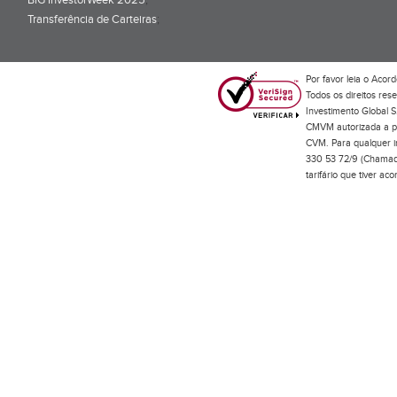
BiG InvestorWeek 2025
;
Transferência de Carteiras
;
Por favor leia o
Acord
Todos os direitos res
Investimento Global S
CMVM autorizada a pr
CVM. Para qualquer in
330 53 72/9 (Chamada
tarifário que tiver a