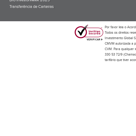
BiG InvestorWeek 2025
;
Transferência de Carteiras
;
Por favor leia o
Acord
Todos os direitos res
Investimento Global S
CMVM autorizada a pr
CVM. Para qualquer in
330 53 72/9 (Chamada
tarifário que tiver a