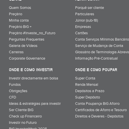
Quem Somos
Porquê ser cliente
Preçário
Particulares
Minha conta
Júnior (sub-18)
Preçário BiG +
Empresas
Preçário #Investe_no_Futuro
Cartões
Perguntas Frequentes
Conta Serviços Mínimos Bancário
Galeria de Vídeos
Serviço de Mudança de Conta
Carreiras
Glossário de Terminologia Abrevi
Corporate Governance
Informação Pré-Contratual
ONDE E COMO INVESTIR
ONDE E COMO POUPAR
Investir directamente em bolsa
Super Conta
Fundos
Renda Mensal
Obrigações
Depósitos a Prazo
CFD
Super Depósito
Ideias & estratégias para investir
Conta Poupança BiG Aforro
Ser Cliente BiG
Certificados de Aforro e Tesouro
Check up Financeiro
Direitos e Deveres - Depósitos
Investir no Futuro