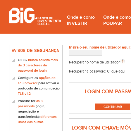
Onde e como
Onde e como
INVESTIR
POUPAR
Insira o seu nome de utilizador aqui:
AVISOS DE SEGURANÇA
O BiG
nunca solicita mais
Recuperar o nome de utilizador
de 3 caracteres da
password de login
Recuperar a password:
Clique aqui
Configure as
opções do
seu browser
para activar o
protocolo de comunicação
LOGIN COM PASS
TLS v1.2
Procure ter
as 3
passwords
(login,
negociação e
transferência)
diferentes
umas das outras
LOGIN COM CHAVE MÓV