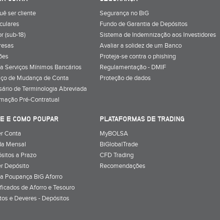
uê ser cliente
Segurança no BiG
iculares
Fundo de Garantia de Depósitos
r (sub-18)
Sistema de Indemnização aos Investidores
resas
Avaliar a solidez de um Banco
ões
Proteja-se contra o phishing
a Serviços Mínimos Bancários
Regulamentação - DMIF
iço de Mudança de Conta
Proteção de dados
sário de Terminologia Abreviada
rmação Pré-Contratual
E E COMO POUPAR
PLATAFORMAS DE TRADING
r Conta
MyBOLSA
a Mensal
BiGlobalTrade
sitos a Prazo
CFD Trading
r Depósito
Recomendações
a Poupança BiG Aforro
ificados de Aforro e Tesouro
itos e Deveres - Depósitos