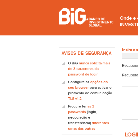
Onde e
INVEST
Insira o 
AVISOS DE SEGURANÇA
O BiG
nunca solicita mais
Recupera
de 3 caracteres da
password de login
Recupera
Configure as
opções do
seu browser
para activar o
protocolo de comunicação
TLS v1.2
Procure ter
as 3
passwords
(login,
negociação e
transferência)
diferentes
umas das outras
LOGI