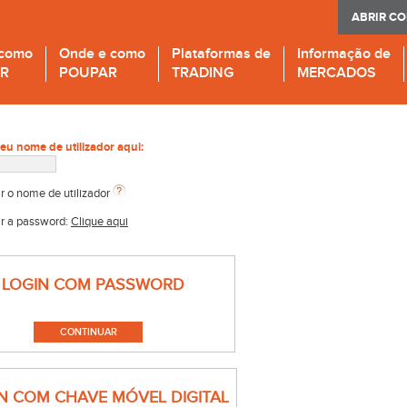
ABRIR C
 como
Onde e como
Plataformas de
Informação de
IR
POUPAR
TRADING
MERCADOS
seu nome de utilizador aqui:
r o nome de utilizador
r a password:
Clique aqui
LOGIN COM PASSWORD
N COM CHAVE MÓVEL DIGITAL