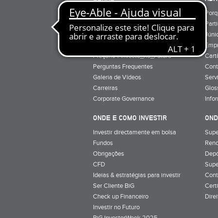
Quem Somos
Porq
Preçário
Part
Minha conta
Júnio
Preçário BiG +
Emp
Preçário #Investe_no_Futuro
Cart
Perguntas Frequentes
Cont
Galeria de Vídeos
Serv
Carreiras
Glos
Corporate Governance
Info
ONDE E COMO INVESTIR
OND
Investir directamente em bolsa
Supe
Fundos
Rend
Obrigações
Depó
CFD
Supe
Ideias & estratégias para investir
Cont
Ser Cliente BiG
Cert
Check up Financeiro
Dire
Investir no Futuro