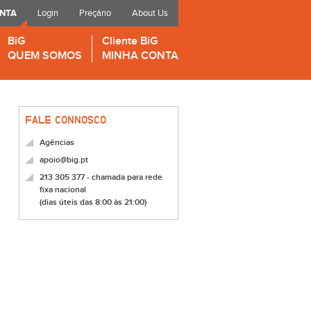
ONTA
Login
Preçário
About Us
BiG
Cliente BiG
QUEM SOMOS
MINHA CONTA
FALE CONNOSCO
Agências
apoio@big.pt
213 305 377 - chamada para rede
fixa nacional
(dias úteis das 8:00 às 21:00)