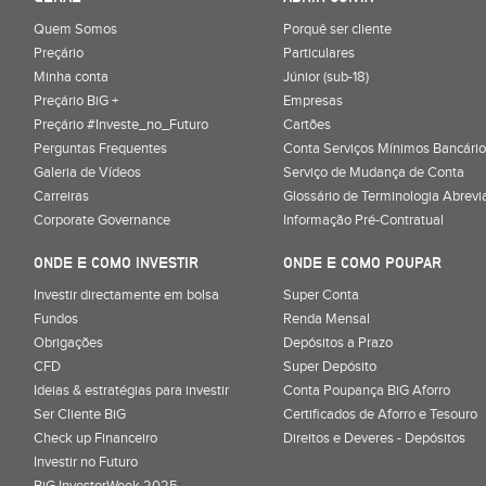
Quem Somos
Porquê ser cliente
Preçário
Particulares
Minha conta
Júnior (sub-18)
Preçário BiG +
Empresas
Preçário #Investe_no_Futuro
Cartões
Perguntas Frequentes
Conta Serviços Mínimos Bancário
Galeria de Vídeos
Serviço de Mudança de Conta
Carreiras
Glossário de Terminologia Abrevi
Corporate Governance
Informação Pré-Contratual
ONDE E COMO INVESTIR
ONDE E COMO POUPAR
Investir directamente em bolsa
Super Conta
Fundos
Renda Mensal
Obrigações
Depósitos a Prazo
CFD
Super Depósito
Ideias & estratégias para investir
Conta Poupança BiG Aforro
Ser Cliente BiG
Certificados de Aforro e Tesouro
Check up Financeiro
Direitos e Deveres - Depósitos
Investir no Futuro