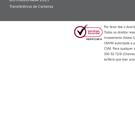
BiG InvestorWeek 2025
;
Transferência de Carteiras
;
Por favor leia o
Acord
Todos os direitos res
Investimento Global S
CMVM autorizada a pr
CVM. Para qualquer in
330 53 72/9 (Chamada
tarifário que tiver a