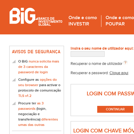
Onde e como
Onde e como
INVESTIR
POUPAR
Insira o seu nome de utilizador aqui:
AVISOS DE SEGURANÇA
O BiG
nunca solicita mais
Recuperar o nome de utilizador
de 3 caracteres da
password de login
Recuperar a password:
Clique aqui
Configure as
opções do
seu browser
para activar o
protocolo de comunicação
LOGIN COM PASS
TLS v1.2
Procure ter
as 3
passwords
(login,
negociação e
transferência)
diferentes
umas das outras
LOGIN COM CHAVE MÓV