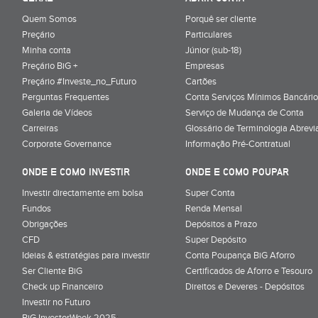
Quem Somos
Porquê ser cliente
Preçário
Particulares
Minha conta
Júnior (sub-18)
Preçário BiG +
Empresas
Preçário #Investe_no_Futuro
Cartões
Perguntas Frequentes
Conta Serviços Mínimos Bancário
Galeria de Vídeos
Serviço de Mudança de Conta
Carreiras
Glossário de Terminologia Abrevi
Corporate Governance
Informação Pré-Contratual
ONDE E COMO INVESTIR
ONDE E COMO POUPAR
Investir directamente em bolsa
Super Conta
Fundos
Renda Mensal
Obrigações
Depósitos a Prazo
CFD
Super Depósito
Ideias & estratégias para investir
Conta Poupança BiG Aforro
Ser Cliente BiG
Certificados de Aforro e Tesouro
Check up Financeiro
Direitos e Deveres - Depósitos
Investir no Futuro