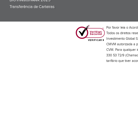
BiG InvestorWeek 2025
;
Transferência de Carteiras
;
Por favor leia o
Acord
Todos os direitos res
Investimento Global S
CMVM autorizada a pr
CVM. Para qualquer in
330 53 72/9 (Chamada
tarifário que tiver a