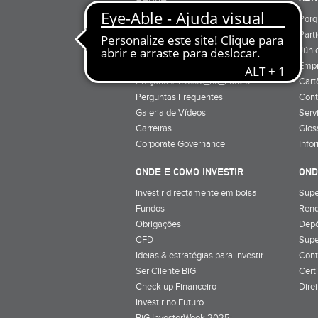
Quem Somos
Porq
Preçário
Part
Minha conta
Júnio
Preçário BiG +
Emp
Preçário #Investe_no_Futuro
Cart
Perguntas Frequentes
Cont
Galeria de Vídeos
Serv
Carreiras
Glos
Corporate Governance
Info
ONDE E COMO INVESTIR
OND
Investir directamente em bolsa
Supe
Fundos
Rend
Obrigações
Depó
CFD
Supe
Ideias & estratégias para investir
Cont
Ser Cliente BiG
Cert
Check up Financeiro
Dire
Investir no Futuro