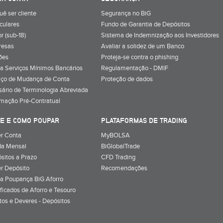
uê ser cliente
Segurança no BiG
iculares
Fundo de Garantia de Depósitos
r (sub-18)
Sistema de Indemnização aos Investidores
resas
Avaliar a solidez de um Banco
ões
Proteja-se contra o phishing
a Serviços Mínimos Bancários
Regulamentação - DMIF
iço de Mudança de Conta
Proteção de dados
sário de Terminologia Abreviada
rmação Pré-Contratual
E E COMO POUPAR
PLATAFORMAS DE TRADING
r Conta
MyBOLSA
a Mensal
BiGlobalTrade
sitos a Prazo
CFD Trading
r Depósito
Recomendações
a Poupança BiG Aforro
ificados de Aforro e Tesouro
itos e Deveres - Depósitos