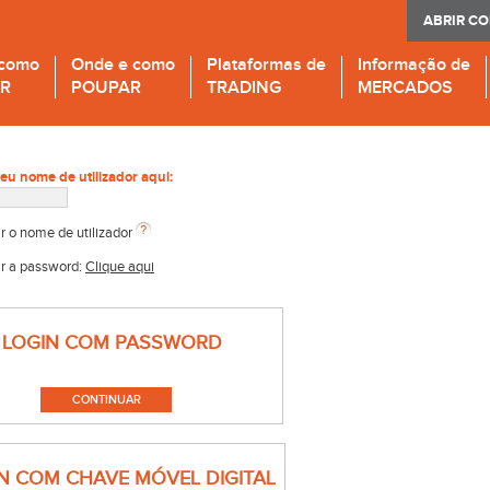
ABRIR C
 como
Onde e como
Plataformas de
Informação de
IR
POUPAR
TRADING
MERCADOS
seu nome de utilizador aqui:
r o nome de utilizador
r a password:
Clique aqui
LOGIN COM PASSWORD
N COM CHAVE MÓVEL DIGITAL