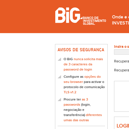
Onde e
INVEST
Insira o 
AVISOS DE SEGURANÇA
O BiG
nunca solicita mais
Recupera
de 3 caracteres da
password de login
Recupera
Configure as
opções do
seu browser
para activar o
protocolo de comunicação
TLS v1.2
Procure ter
as 3
passwords
(login,
negociação e
transferência)
diferentes
umas das outras
LOGI