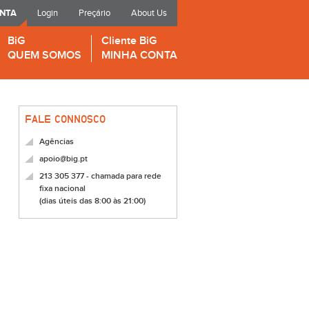
ONTA
Login
Preçário
About Us
BiG
Cliente BiG
QUEM SOMOS
MINHA CONTA
FALE CONNOSCO
Agências
apoio@big.pt
213 305 377 - chamada para rede
fixa nacional
(dias úteis das 8:00 às 21:00)