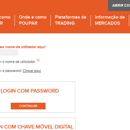
ABRIR C
 como
Onde e como
Plataformas de
Informação de
IR
POUPAR
TRADING
MERCADOS
seu nome de utilizador aqui:
r o nome de utilizador
r a password:
Clique aqui
LOGIN COM PASSWORD
N COM CHAVE MÓVEL DIGITAL