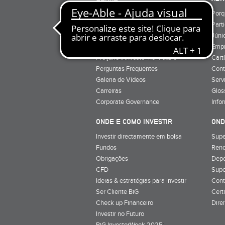
Quem Somos
Porq
Preçário
Part
Minha conta
Júnio
Preçário BiG +
Emp
Preçário #Investe_no_Futuro
Cart
Perguntas Frequentes
Cont
Galeria de Vídeos
Serv
Carreiras
Glos
Corporate Governance
Info
ONDE E COMO INVESTIR
OND
Investir directamente em bolsa
Supe
Fundos
Rend
Obrigações
Depó
CFD
Supe
Ideias & estratégias para investir
Cont
Ser Cliente BiG
Cert
Check up Financeiro
Dire
Investir no Futuro