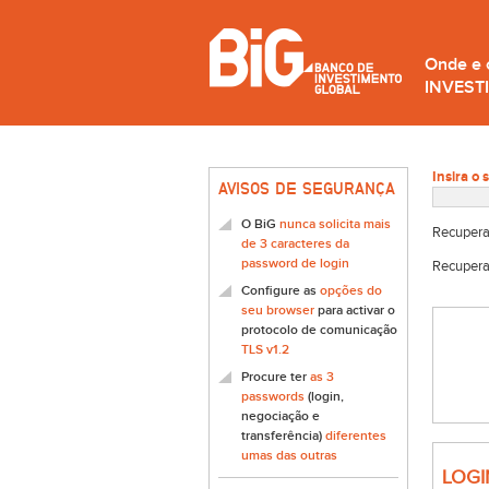
Onde e
INVEST
Insira o 
AVISOS DE SEGURANÇA
O BiG
nunca solicita mais
Recupera
de 3 caracteres da
password de login
Recupera
Configure as
opções do
seu browser
para activar o
protocolo de comunicação
TLS v1.2
Procure ter
as 3
passwords
(login,
negociação e
transferência)
diferentes
umas das outras
LOGI