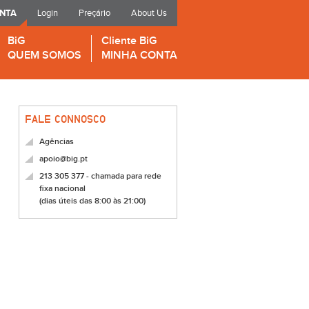
ONTA
Login
Preçário
About Us
BiG
Cliente BiG
QUEM SOMOS
MINHA CONTA
FALE CONNOSCO
Agências
apoio@big.pt
213 305 377 - chamada para rede
fixa nacional
(dias úteis das 8:00 às 21:00)