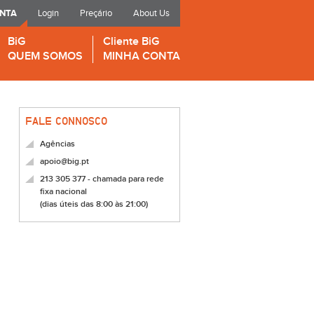
ONTA
Login
Preçário
About Us
BiG
Cliente BiG
QUEM SOMOS
MINHA CONTA
FALE CONNOSCO
Agências
apoio@big.pt
213 305 377 - chamada para rede
fixa nacional
(dias úteis das 8:00 às 21:00)