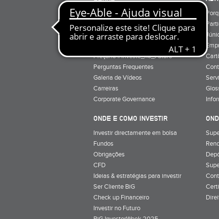
Quem Somos
Porq
Preçário
Part
Minha conta
Júnio
Preçário BiG +
Emp
Preçário #Investe_no_Futuro
Cart
Perguntas Frequentes
Cont
Galeria de Vídeos
Serv
Carreiras
Glos
Corporate Governance
Info
ONDE E COMO INVESTIR
OND
Investir directamente em bolsa
Supe
Fundos
Rend
Obrigações
Depó
CFD
Supe
Ideias & estratégias para investir
Cont
Ser Cliente BiG
Cert
Check up Financeiro
Dire
Investir no Futuro