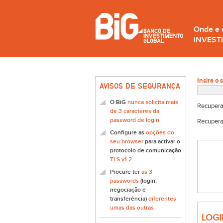
Onde e
INVEST
Insira o 
AVISOS DE SEGURANÇA
O BiG
nunca solicita mais
Recupera
de 3 caracteres da
password de login
Recupera
Configure as
opções do
seu browser
para activar o
protocolo de comunicação
TLS v1.2
Procure ter
as 3
passwords
(login,
negociação e
transferência)
diferentes
umas das outras
LOGI