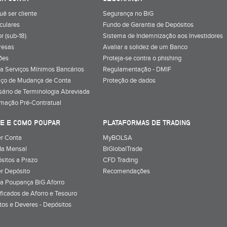
uê ser cliente
Segurança no BiG
iculares
Fundo de Garantia de Depósitos
r (sub-18)
Sistema de Indemnização aos Investidores
resas
Avaliar a solidez de um Banco
ões
Proteja-se contra o phishing
a Serviços Mínimos Bancários
Regulamentação - DMIF
iço de Mudança de Conta
Proteção de dados
sário de Terminologia Abreviada
rmação Pré-Contratual
E E COMO POUPAR
PLATAFORMAS DE TRADING
r Conta
MyBOLSA
a Mensal
BiGlobalTrade
sitos a Prazo
CFD Trading
r Depósito
Recomendações
a Poupança BiG Aforro
ificados de Aforro e Tesouro
itos e Deveres - Depósitos