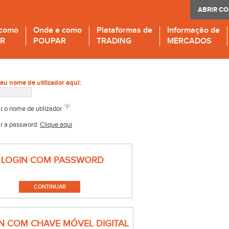
ABRIR C
 como
Onde e como
Plataformas de
Informação de
IR
POUPAR
TRADING
MERCADOS
seu nome de utilizador aqui:
r o nome de utilizador
r a password:
Clique aqui
LOGIN COM PASSWORD
N COM CHAVE MÓVEL DIGITAL