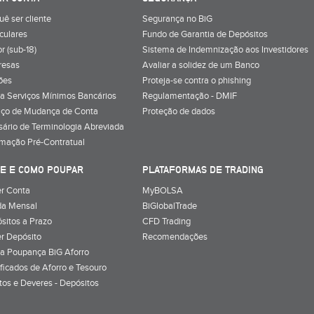
uê ser cliente
Segurança no BiG
iculares
Fundo de Garantia de Depósitos
r (sub-18)
Sistema de Indemnização aos Investidores
resas
Avaliar a solidez de um Banco
ões
Proteja-se contra o phishing
a Serviços Mínimos Bancários
Regulamentação - DMIF
iço de Mudança de Conta
Proteção de dados
sário de Terminologia Abreviada
rmação Pré-Contratual
E E COMO POUPAR
PLATAFORMAS DE TRADING
r Conta
MyBOLSA
a Mensal
BiGlobalTrade
sitos a Prazo
CFD Trading
r Depósito
Recomendações
a Poupança BiG Aforro
ificados de Aforro e Tesouro
itos e Deveres - Depósitos