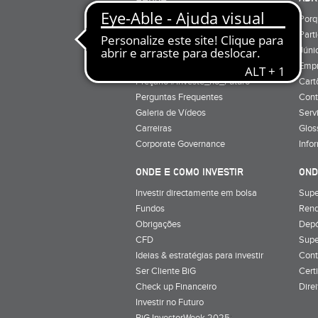
Quem Somos
Porq
Preçário
Part
Minha conta
Júnio
Preçário BiG +
Emp
Preçário #Investe_no_Futuro
Cart
Perguntas Frequentes
Cont
Galeria de Vídeos
Serv
Carreiras
Glos
Corporate Governance
Info
ONDE E COMO INVESTIR
OND
Investir directamente em bolsa
Supe
Fundos
Rend
Obrigações
Depó
CFD
Supe
Ideias & estratégias para investir
Cont
Ser Cliente BiG
Cert
Check up Financeiro
Dire
Investir no Futuro