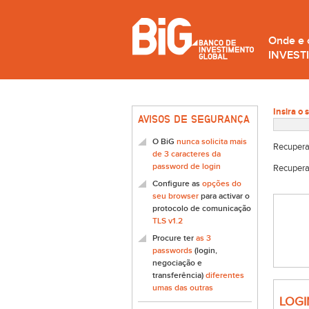
Onde e
INVEST
Insira o 
AVISOS DE SEGURANÇA
O BiG
nunca solicita mais
Recupera
de 3 caracteres da
password de login
Recupera
Configure as
opções do
seu browser
para activar o
protocolo de comunicação
TLS v1.2
Procure ter
as 3
passwords
(login,
negociação e
transferência)
diferentes
umas das outras
LOGI