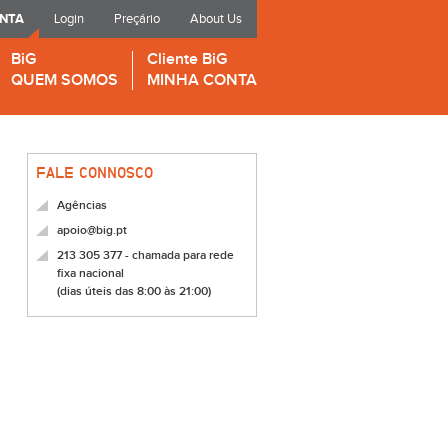
ONTA
Login
Preçário
About Us
BiG
Cliente BiG
QUEM SOMOS
MINHA CONTA
FALE CONNOSCO
Agências
apoio@big.pt
213 305 377 - chamada para rede
fixa nacional
(dias úteis das 8:00 às 21:00)