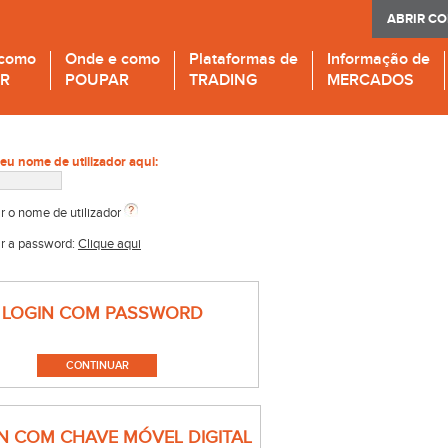
ABRIR C
 como
Onde e como
Plataformas de
Informação de
IR
POUPAR
TRADING
MERCADOS
seu nome de utilizador aqui:
r o nome de utilizador
r a password:
Clique aqui
LOGIN COM PASSWORD
N COM CHAVE MÓVEL DIGITAL