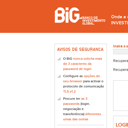
Onde e
INVEST
Insira o 
AVISOS DE SEGURANÇA
O BiG
nunca solicita mais
Recupera
de 3 caracteres da
password de login
Recupera
Configure as
opções do
seu browser
para activar o
protocolo de comunicação
TLS v1.2
Procure ter
as 3
passwords
(login,
negociação e
transferência)
diferentes
umas das outras
LOGI