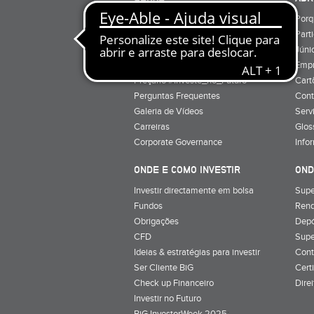
Quem Somos
Porq
Preçário
Part
Minha conta
Júnio
Preçário BiG +
Emp
Preçário #Investe_no_Futuro
Cart
Perguntas Frequentes
Cont
Galeria de Vídeos
Serv
Carreiras
Glos
Corporate Governance
Info
ONDE E COMO INVESTIR
OND
Investir directamente em bolsa
Supe
Fundos
Rend
Obrigações
Depó
CFD
Supe
Ideias & estratégias para investir
Cont
Ser Cliente BiG
Cert
Check up Financeiro
Dire
Investir no Futuro