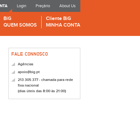
ONTA
Login
Preçário
About Us
BiG
Cliente BiG
QUEM SOMOS
MINHA CONTA
FALE CONNOSCO
Agências
apoio@big.pt
213 305 377 - chamada para rede
fixa nacional
(dias úteis das 8:00 às 21:00)