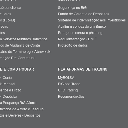
uê ser cliente
Segurança no BiG
iculares
Fundo de Garantia de Depósitos
r (sub-18)
Sistema de Indemnização aos Investidores
resas
Avaliar a solidez de um Banco
ões
Proteja-se contra o phishing
a Serviços Mínimos Bancários
Regulamentação - DMIF
iço de Mudança de Conta
Proteção de dados
sário de Terminologia Abreviada
rmação Pré-Contratual
E E COMO POUPAR
PLATAFORMAS DE TRADING
r Conta
MyBOLSA
a Mensal
BiGlobalTrade
sitos a Prazo
CFD Trading
r Depósito
Recomendações
a Poupança BiG Aforro
ificados de Aforro e Tesouro
itos e Deveres - Depósitos