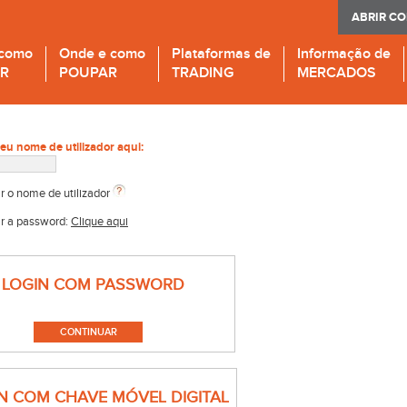
ABRIR C
 como
Onde e como
Plataformas de
Informação de
IR
POUPAR
TRADING
MERCADOS
seu nome de utilizador aqui:
r o nome de utilizador
r a password:
Clique aqui
LOGIN COM PASSWORD
N COM CHAVE MÓVEL DIGITAL