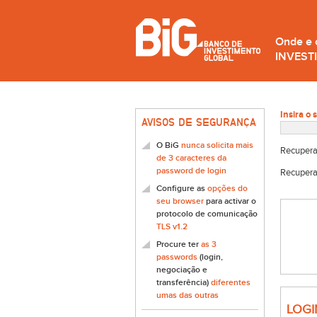
Onde e
INVEST
Insira o 
AVISOS DE SEGURANÇA
O BiG
nunca solicita mais
Recupera
de 3 caracteres da
password de login
Recupera
Configure as
opções do
seu browser
para activar o
protocolo de comunicação
TLS v1.2
Procure ter
as 3
passwords
(login,
negociação e
transferência)
diferentes
umas das outras
LOGI