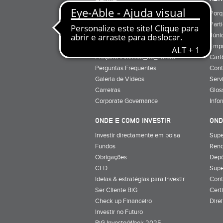
Quem Somos
Porq
Preçário
Part
Minha conta
Júnio
Preçário BiG +
Emp
Preçário #Investe_no_Futuro
Cart
Perguntas Frequentes
Cont
Galeria de Vídeos
Serv
Carreiras
Glos
Corporate Governance
Info
ONDE E COMO INVESTIR
OND
Investir directamente em bolsa
Supe
Fundos
Rend
Obrigações
Depó
CFD
Supe
Ideias & estratégias para investir
Cont
Ser Cliente BiG
Cert
Check up Financeiro
Dire
Investir no Futuro