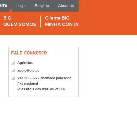
ONTA
Login
Preçário
About Us
BiG
Cliente BiG
QUEM SOMOS
MINHA CONTA
FALE CONNOSCO
Agências
apoio@big.pt
213 305 377 - chamada para rede
fixa nacional
(dias úteis das 8:00 às 21:00)