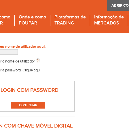
ABRIR C
 como
Onde e como
Plataformas de
Informação de
IR
POUPAR
TRADING
MERCADOS
seu nome de utilizador aqui:
r o nome de utilizador
r a password:
Clique aqui
LOGIN COM PASSWORD
N COM CHAVE MÓVEL DIGITAL