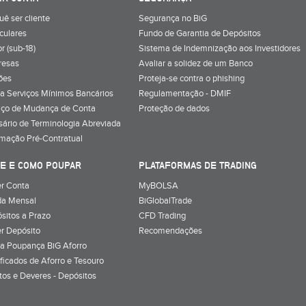
uê ser cliente
Segurança no BiG
iculares
Fundo de Garantia de Depósitos
r (sub-18)
Sistema de Indemnização aos Investidores
resas
Avaliar a solidez de um Banco
ões
Proteja-se contra o phishing
a Serviços Mínimos Bancários
Regulamentação - DMIF
iço de Mudança de Conta
Proteção de dados
sário de Terminologia Abreviada
rmação Pré-Contratual
E E COMO POUPAR
PLATAFORMAS DE TRADING
r Conta
MyBOLSA
a Mensal
BiGlobalTrade
sitos a Prazo
CFD Trading
r Depósito
Recomendações
a Poupança BiG Aforro
ificados de Aforro e Tesouro
itos e Deveres - Depósitos