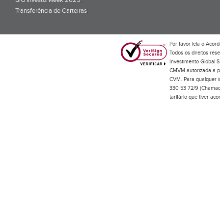
BiG InvestorWeek 2025
;
Transferência de Carteiras
;
Por favor leia o
Acord
Todos os direitos res
Investimento Global S
CMVM autorizada a pr
CVM. Para qualquer in
330 53 72/9 (Chamada
tarifário que tiver a