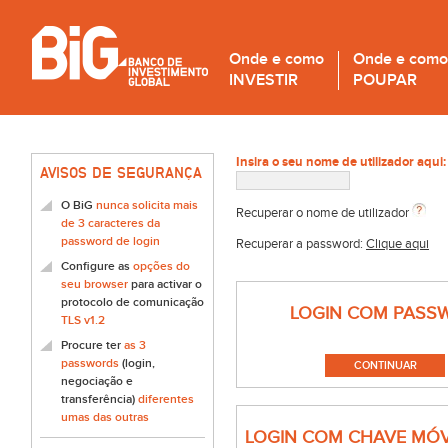
Onde e como
Onde e como
INVESTIR
POUPAR
Insira o seu nome de utilizador aqui:
AVISOS DE SEGURANÇA
O BiG
nunca solicita mais
Recuperar o nome de utilizador
de 3 caracteres da
password de login
Recuperar a password:
Clique aqui
Configure as
opções do
seu browser
para activar o
protocolo de comunicação
LOGIN COM PASS
TLS v1.2
Procure ter
as 3
passwords
(login,
negociação e
transferência)
diferentes
umas das outras
LOGIN COM CHAVE MÓV