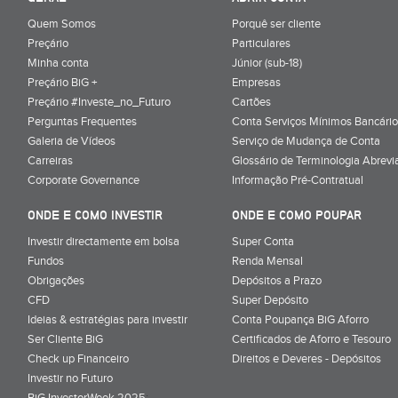
Quem Somos
Porquê ser cliente
Preçário
Particulares
Minha conta
Júnior (sub-18)
Preçário BiG +
Empresas
Preçário #Investe_no_Futuro
Cartões
Perguntas Frequentes
Conta Serviços Mínimos Bancário
Galeria de Vídeos
Serviço de Mudança de Conta
Carreiras
Glossário de Terminologia Abrevi
Corporate Governance
Informação Pré-Contratual
ONDE E COMO INVESTIR
ONDE E COMO POUPAR
Investir directamente em bolsa
Super Conta
Fundos
Renda Mensal
Obrigações
Depósitos a Prazo
CFD
Super Depósito
Ideias & estratégias para investir
Conta Poupança BiG Aforro
Ser Cliente BiG
Certificados de Aforro e Tesouro
Check up Financeiro
Direitos e Deveres - Depósitos
Investir no Futuro