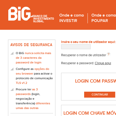
Onde e como
Onde e como
INVESTIR
POUPAR
Insira o seu nome de utilizador aqui:
AVISOS DE SEGURANÇA
O BiG
nunca solicita mais
Recuperar o nome de utilizador
de 3 caracteres da
password de login
Recuperar a password:
Clique aqui
Configure as
opções do
seu browser
para activar o
protocolo de comunicação
LOGIN COM PASS
TLS v1.2
Procure ter
as 3
passwords
(login,
negociação e
transferência)
diferentes
umas das outras
LOGIN COM CHAVE MÓV