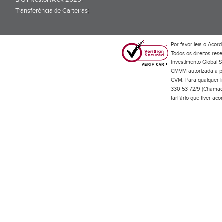
BiG InvestorWeek 2025
;
Transferência de Carteiras
;
Por favor leia o
Acord
Todos os direitos res
Investimento Global S
CMVM autorizada a pr
CVM. Para qualquer in
330 53 72/9 (Chamada
tarifário que tiver a