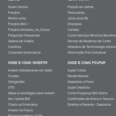
Quem Somos
Porquê ser cliente
Preçário
Particulares
Minha conta
Júnior (sub-18)
Preçário BiG +
Empresas
Preçário #Investe_no_Futuro
Cartões
Perguntas Frequentes
Conta Serviços Mínimos Bancário
Galeria de Vídeos
Serviço de Mudança de Conta
Carreiras
Glossário de Terminologia Abrevi
Corporate Governance
Informação Pré-Contratual
ONDE E COMO INVESTIR
ONDE E COMO POUPAR
Investir directamente em bolsa
Super Conta
Fundos
Renda Mensal
Obrigações
Depósitos a Prazo
CFD
Super Depósito
Ideias & estratégias para investir
Conta Poupança BiG Aforro
Ser Cliente BiG
Certificados de Aforro e Tesouro
Check up Financeiro
Direitos e Deveres - Depósitos
Investir no Futuro