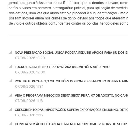
jornalistas, junto à Assembleia da República, que os detidos estavam, cerc
serão ouvidos em primeiro interrogatório judicial, para aplicação de medi
dos detidos, uma vez que ainda estão a proceder à sua identificação.Uma ou
possam incorrer ainda nos crimes de dano, devido aos fogos que atearam n
de vidro e outros objetos contundentes contra os polícias, tendo deles sofrid
NOVA PRESTAÇÃO SOCIAL ÚNICA PODERÁ REDUZIR APOIOS PARA 6% DOS BE
07/08/2026 13:20
LUCRO DA AIRBNB SOBE 22,61% PARA 846 MILHÕES ATÉ JUNHO
07/08/2026 12:00
PORTUGAL RECEBE 2,3 MIL MILHÕES DO NONO DESEMBOLSO DO PRR E ATI
07/08/2026 11:34
VEJA O PROGRAMA NEGÓCIOS DESTA SEXTA-FEIRA, 07 DE AGOSTO, NO CA
07/08/2026 11:18
CRESCIMENTO DAS IMPORTAÇÕES SUPERA EXPORTAÇÕES EM JUNHO. DÉFICE
07/08/2026 11:15
CERVEJA SEM ÁLCOOL GANHA TERRENO EM PORTUGAL. VENDAS DO SETOR C