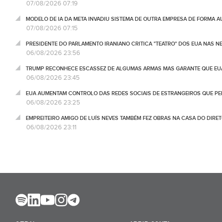
07/08/2026 07:19
MODELO DE IA DA META INVADIU SISTEMA DE OUTRA EMPRESA DE FORMA 
07/08/2026 07:15
PRESIDENTE DO PARLAMENTO IRANIANO CRITICA "TEATRO" DOS EUA NAS 
06/08/2026 23:56
TRUMP RECONHECE ESCASSEZ DE ALGUMAS ARMAS MAS GARANTE QUE EUA
06/08/2026 23:45
EUA AUMENTAM CONTROLO DAS REDES SOCIAIS DE ESTRANGEIROS QUE PE
06/08/2026 23:25
EMPREITEIRO AMIGO DE LUÍS NEVES TAMBÉM FEZ OBRAS NA CASA DO DIRET
06/08/2026 23:11