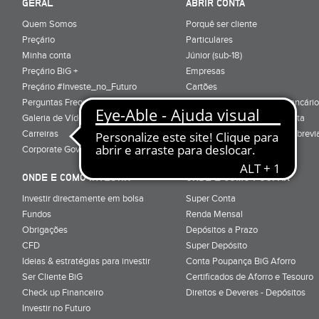
GERAL
ABRIR CONTA
Quem Somos
Porquê ser cliente
Preçário
Particulares
Minha conta
Júnior (sub-18)
Preçário BiG +
Empresas
Preçário #Investe_no_Futuro
Cartões
Perguntas Frequentes
Conta Serviços Mínimos Bancário
Galeria de Vídeos
Serviço de Mudança de Conta
Carreiras
Glossário de Terminologia Abrevi
Corporate Governance
Informação Pré-Contratual
ONDE E COMO INVESTIR
ONDE E COMO POUPAR
Investir directamente em bolsa
Super Conta
Fundos
Renda Mensal
Obrigações
Depósitos a Prazo
CFD
Super Depósito
Ideias & estratégias para investir
Conta Poupança BiG Aforro
Ser Cliente BiG
Certificados de Aforro e Tesouro
Check up Financeiro
Direitos e Deveres - Depósitos
Investir no Futuro