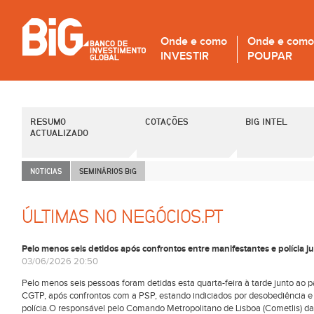
Onde e como
Onde e como
INVESTIR
POUPAR
RESUMO
COTAÇÕES
BIG INTEL
ACTUALIZADO
NOTICIAS
SEMINÁRIOS B
i
G
ÚLTIMAS NO NEGÓCIOS.PT
Pelo menos seis detidos após confrontos entre manifestantes e polícia 
03/06/2026 20:50
Pelo menos seis pessoas foram detidas esta quarta-feira à tarde junto ao 
CGTP, após confrontos com a PSP, estando indiciados por desobediência e 
polícia.O responsável pelo Comando Metropolitano de Lisboa (Cometlis) da