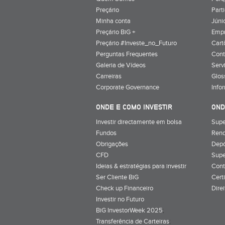
Preçário
Part
Minha conta
Júnio
Preçário BiG +
Emp
Preçário #Investe_no_Futuro
Cart
Perguntas Frequentes
Cont
Galeria de Vídeos
Serv
Carreiras
Glos
Corporate Governance
Info
ONDE E COMO INVESTIR
OND
Investir directamente em bolsa
Supe
Fundos
Rend
Obrigações
Depó
CFD
Supe
Ideias & estratégias para investir
Cont
Ser Cliente BiG
Cert
Check up Financeiro
Dire
Investir no Futuro
BiG InvestorWeek 2025
;
Transferência de Carteiras
;