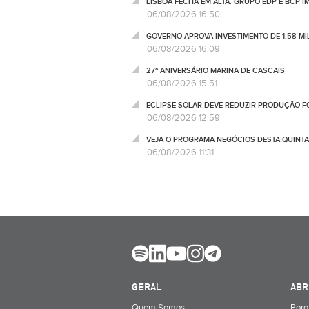
LISBOA FECHA EM ALTA. GRUPO EDP E BCP 
06/08/2026 16:50
GOVERNO APROVA INVESTIMENTO DE 1,58 MIL
06/08/2026 16:09
27º ANIVERSÁRIO MARINA DE CASCAIS
06/08/2026 15:51
ECLIPSE SOLAR DEVE REDUZIR PRODUÇÃO FO
06/08/2026 12:59
VEJA O PROGRAMA NEGÓCIOS DESTA QUINTA
06/08/2026 11:31
GERAL
ABR
Quem Somos
Porq