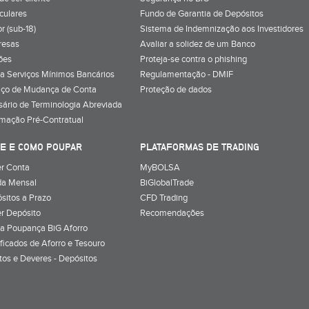
iculares
Fundo de Garantia de Depósitos
r (sub-18)
Sistema de Indemnização aos Investidores
resas
Avaliar a solidez de um Banco
ões
Proteja-se contra o phishing
a Serviços Mínimos Bancários
Regulamentação - DMIF
iço de Mudança de Conta
Proteção de dados
sário de Terminologia Abreviada
rmação Pré-Contratual
E E COMO POUPAR
PLATAFORMAS DE TRADING
r Conta
MyBOLSA
a Mensal
BiGlobalTrade
sitos a Prazo
CFD Trading
r Depósito
Recomendações
a Poupança BiG Aforro
ificados de Aforro e Tesouro
itos e Deveres - Depósitos