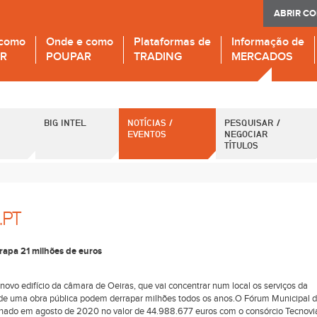
ABRIR C
 como
Onde e como
Plataformas de
Informação de
IR
POUPAR
TRADING
MERCADOS
BIG INTEL
NOTÍCIAS /
PESQUISAR /
EVENTOS
NEGOCIAR
TÍTULOS
.PT
rrapa 21 milhões de euros
novo edifício da câmara de Oeiras, que vai concentrar num local os serviços da
de uma obra pública podem derrapar milhões todos os anos.O Fórum Municipal 
sinado em agosto de 2020 no valor de 44.988.677 euros com o consórcio Tecnovi