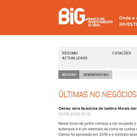
Onde e
INVEST
RESUMO
COTAÇÕES
ACTUALIZADO
NOTICIAS
SEMINÁRIOS B
i
G
ÚLTIMAS NO NEGÓCIOS
Oeiras: obra faraónica de Isaltino Morais de
03/06/2026 16:28
Neste início de junho começa a ser ocupado o 
autarquia e é um exemplo de como os custos 
Oeiras foi aprovado em 2019 e o contrato as