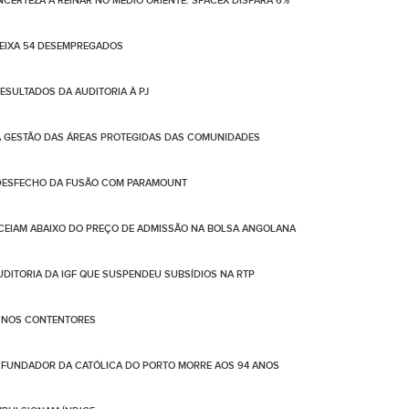
NCERTEZA A REINAR NO MÉDIO ORIENTE. SPACEX DISPARA 6%
DEIXA 54 DESEMPREGADOS
SULTADOS DA AUDITORIA À PJ
A GESTÃO DAS ÁREAS PROTEGIDAS DAS COMUNIDADES
 DESFECHO DA FUSÃO COM PARAMOUNT
CEIAM ABAIXO DO PREÇO DE ADMISSÃO NA BOLSA ANGOLANA
AUDITORIA DA IGF QUE SUSPENDEU SUBSÍDIOS NA RTP
O NOS CONTENTORES
FUNDADOR DA CATÓLICA DO PORTO MORRE AOS 94 ANOS