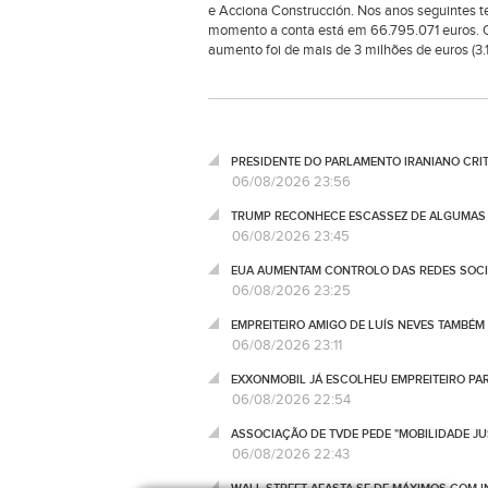
e Acciona Construcción. Nos anos seguintes te
momento a conta está em 66.795.071 euros. Ou
aumento foi de mais de 3 milhões de euros (3.
PRESIDENTE DO PARLAMENTO IRANIANO CRI
06/08/2026 23:56
TRUMP RECONHECE ESCASSEZ DE ALGUMAS 
06/08/2026 23:45
EUA AUMENTAM CONTROLO DAS REDES SOCIA
06/08/2026 23:25
EMPREITEIRO AMIGO DE LUÍS NEVES TAMBÉM
06/08/2026 23:11
EXXONMOBIL JÁ ESCOLHEU EMPREITEIRO P
06/08/2026 22:54
ASSOCIAÇÃO DE TVDE PEDE "MOBILIDADE JUS
06/08/2026 22:43