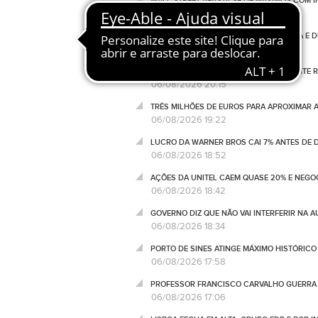
WALL STREET AFASTA-SE DE MÁXIMOS COM I
06/08/2026 21:14
FÁBRICA DE CALÇADO ENCERRA EM GAIA E 
06/08/2026 21:10
SEGURO ESPERA CONHECER RAPIDAMENTE RE
06/08/2026 20:15
TRÊS MILHÕES DE EUROS PARA APROXIMAR 
06/08/2026 19:22
LUCRO DA WARNER BROS CAI 7% ANTES DE
06/08/2026 18:52
AÇÕES DA UNITEL CAEM QUASE 20% E NEGO
06/08/2026 18:42
GOVERNO DIZ QUE NÃO VAI INTERFERIR NA 
06/08/2026 18:34
PORTO DE SINES ATINGE MÁXIMO HISTÓRIC
06/08/2026 17:58
PROFESSOR FRANCISCO CARVALHO GUERRA 
06/08/2026 17:06