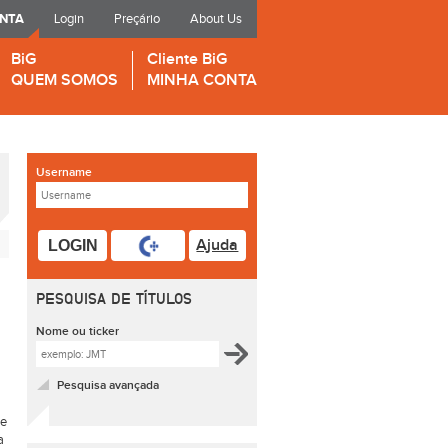
ONTA
Login
Preçário
About Us
BiG
Cliente BiG
QUEM SOMOS
MINHA CONTA
Username
Ajuda
LOGIN
PESQUISA DE TÍTULOS
Nome ou ticker
Pesquisa avançada
de
a