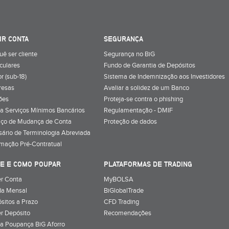
IR CONTA
SEGURANÇA
uê ser cliente
Segurança no BiG
iculares
Fundo de Garantia de Depósitos
r (sub-18)
Sistema de Indemnização aos Investidores
resas
Avaliar a solidez de um Banco
ões
Proteja-se contra o phishing
a Serviços Mínimos Bancários
Regulamentação - DMIF
iço de Mudança de Conta
Proteção de dados
sário de Terminologia Abreviada
rmação Pré-Contratual
E E COMO POUPAR
PLATAFORMAS DE TRADING
r Conta
MyBOLSA
a Mensal
BiGlobalTrade
sitos a Prazo
CFD Trading
r Depósito
Recomendações
a Poupança BiG Aforro