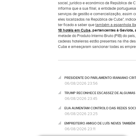
social, jurídico e económico da República de C
informa que a sua filial, a entidade portugues
serviços de gestão e comercialização, assim c
eles localizados na República de Cuba", ind
ter ficado a saber que
também a espanhola Ibe
18 hotéis em Cuba,
pertencentes à Gaviota, s
metade do Produto Interno Bruto (PIB) do país
cadeias hoteleiras estão presentes na ilha d
Cuba e ameaçaram sancionar todas as empresa
PRESIDENTE DO PARLAMENTO IRANIANO CRI
06/08/2026 23:56
TRUMP RECONHECE ESCASSEZ DE ALGUMAS 
06/08/2026 23:45
EUA AUMENTAM CONTROLO DAS REDES SOCIA
06/08/2026 23:25
EMPREITEIRO AMIGO DE LUÍS NEVES TAMBÉM
06/08/2026 23:11