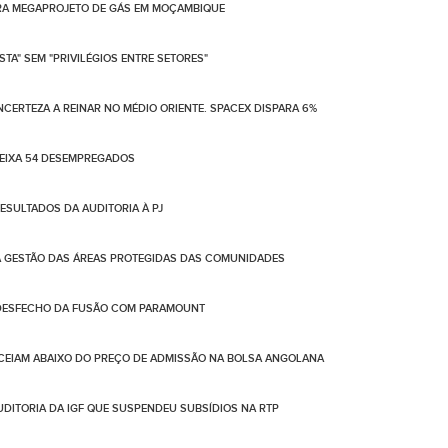
ARA MEGAPROJETO DE GÁS EM MOÇAMBIQUE
TA" SEM "PRIVILÉGIOS ENTRE SETORES"
NCERTEZA A REINAR NO MÉDIO ORIENTE. SPACEX DISPARA 6%
DEIXA 54 DESEMPREGADOS
SULTADOS DA AUDITORIA À PJ
A GESTÃO DAS ÁREAS PROTEGIDAS DAS COMUNIDADES
 DESFECHO DA FUSÃO COM PARAMOUNT
CEIAM ABAIXO DO PREÇO DE ADMISSÃO NA BOLSA ANGOLANA
AUDITORIA DA IGF QUE SUSPENDEU SUBSÍDIOS NA RTP