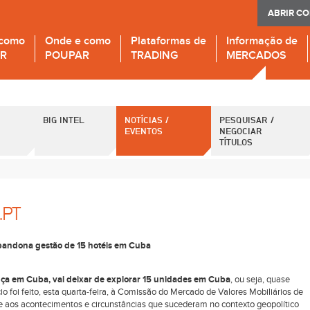
ABRIR C
 como
Onde e como
Plataformas de
Informação de
IR
POUPAR
TRADING
MERCADOS
BIG INTEL
NOTÍCIAS /
PESQUISAR /
EVENTOS
NEGOCIAR
TÍTULOS
.PT
bandona gestão de 15 hotéis em Cuba
ença em Cuba, vai deixar de explorar 15 unidades em Cuba
, ou seja, quase
o foi feito, esta quarta-feira, à Comissão do Mercado de Valores Mobiliários de
e aos acontecimentos e circunstâncias que sucederam no contexto geopolítico