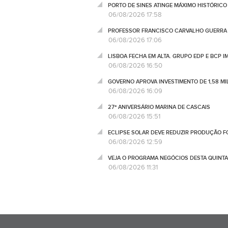
PORTO DE SINES ATINGE MÁXIMO HISTÓRIC
06/08/2026 17:58
PROFESSOR FRANCISCO CARVALHO GUERRA 
06/08/2026 17:06
LISBOA FECHA EM ALTA. GRUPO EDP E BCP 
06/08/2026 16:50
GOVERNO APROVA INVESTIMENTO DE 1,58 MIL
06/08/2026 16:09
27º ANIVERSÁRIO MARINA DE CASCAIS
06/08/2026 15:51
ECLIPSE SOLAR DEVE REDUZIR PRODUÇÃO FO
06/08/2026 12:59
VEJA O PROGRAMA NEGÓCIOS DESTA QUINTA
06/08/2026 11:31