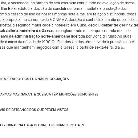
uba, a sociedade, no âmbito do seu exercício continuado de avaliação de riscos,
a Ilha Bela, adotou a decisão de concluir de forma imediata a prestação dos
omo a cessão de uso de nossas marcas hoteleiras, em relação a 15 hotéis, todos
icou a empresa, no comunicado à CNMV.A decisão é conhecida um dia depois de s
rostar, a segunda maior cadeia hoteleira em Cuba, decidiu
deixar
de gerir 12 d
ubsidiária hoteleira da Gaesa,
o conglomerado militar que controla mais de
,
alvo da administração norte-americana
liderada por Donald Trump.As duas
esde o início da década de 1990.Os Estados Unidos têm elevado a pressão sobre
s que mantenham negócios com a Gaesa, a partir de sexta-feira, dia 5.
TICA "TEATRO" DOS EUA NAS NEGOCIAÇÕES
ARMAS MAS GARANTE QUE EUA TÊM MUNIÇÕES SUFICIENTES
IS DE ESTRANGEIROS QUE PEDEM VISTOS
 FEZ OBRAS NA CASA DO DIRETOR FINANCEIRO DA PJ