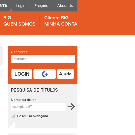
ONTA
Login
Preçário
About Us
BiG
Cliente BiG
QUEM SOMOS
MINHA CONTA
Username
Ajuda
LOGIN
PESQUISA DE TÍTULOS
Nome ou ticker
Pesquisa avançada