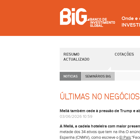
Onde e
INVEST
RESUMO
COTAÇÕES
ACTUALIZADO
NOTICIAS
SEMINÁRIOS B
i
G
ÚLTIMAS NO NEGÓCIOS
Meliá também cede à pressão de Trump e a
03/06/2026 10:59
A Meliá, a cadeia hoteleira com maior pres
metade dos 34 ativos que tem na ilha.O anúnci
Espanha (CNMV), como escreve o
El País
."Fac