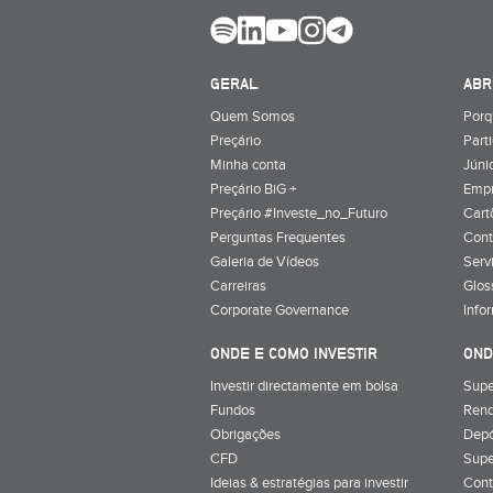
GERAL
ABR
Quem Somos
Porq
Preçário
Part
Minha conta
Júnio
Preçário BiG +
Emp
Preçário #Investe_no_Futuro
Cart
Perguntas Frequentes
Cont
Galeria de Vídeos
Serv
Carreiras
Glos
Corporate Governance
Info
ONDE E COMO INVESTIR
OND
Investir directamente em bolsa
Supe
Fundos
Rend
Obrigações
Depó
CFD
Supe
Ideias & estratégias para investir
Cont