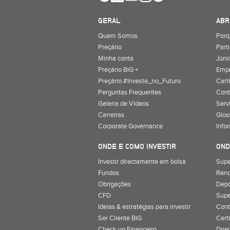
GERAL
ABR
Quem Somos
Porq
Preçário
Part
Minha conta
Júnio
Preçário BiG +
Emp
Preçário #Investe_no_Futuro
Cart
Perguntas Frequentes
Cont
Galeria de Vídeos
Serv
Carreiras
Glos
Corporate Governance
Info
ONDE E COMO INVESTIR
OND
Investir directamente em bolsa
Supe
Fundos
Rend
Obrigações
Depó
CFD
Supe
Ideias & estratégias para investir
Cont
Ser Cliente BiG
Cert
Check up Financeiro
Dire