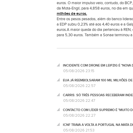
euros. O maior impulso veio, contudo, do BCP,
da Mota-Engil, para 4,858 euros, no dia em q
milhões de euros.
Entre os pesos pesados, além do banco lidera
a EDP subiu 0,23% até aos 4,40 euros e a Galp
euros.A maior queda do dia pertenceu à REN,
para 5,30 euros. Também a Sonae terminou a j
INCIDENTE COM DRONE EM LEIPZIG É "NOVA
05/08/2026 23:15
EUA JÁ REEMBOLSARAM 100 MIL MILHÕES DE
05/08/2026 22:57
CARRIS: SÓ TRÊS PESSOAS RECEBERAM IND
05/08/2026 22:47
CONTACTO COM LÍDER SUPREMO É "MUITO DI
05/08/2026 22:27
ICNF TRAVA A VOLTA A PORTUGAL NA MATA 
05/08/2026 21:53