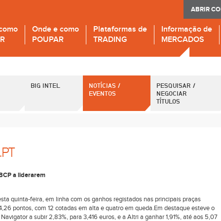
ABRIR C
 como
Onde e como
Plataformas de
Informação de
IR
POUPAR
TRADING
MERCADOS
BIG INTEL
NOTÍCIAS /
PESQUISAR /
EVENTOS
NEGOCIAR
TÍTULOS
.PT
 BCP a liderarem
sta quinta-feira, em linha com os ganhos registados nas principais praças
24,26 pontos, com 12 cotadas em alta e quatro em queda.Em destaque esteve o
Navigator a subir 2,83%, para 3,416 euros, e a Altri a ganhar 1,91%, até aos 5,07