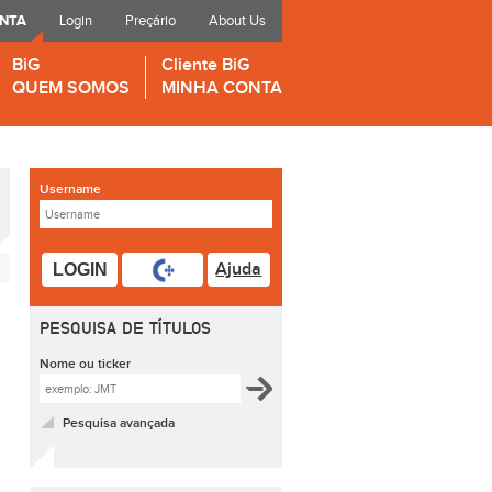
ONTA
Login
Preçário
About Us
BiG
Cliente BiG
QUEM SOMOS
MINHA CONTA
Username
Ajuda
LOGIN
PESQUISA DE TÍTULOS
Nome ou ticker
Pesquisa avançada