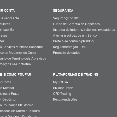
IR CONTA
SEGURANÇA
uê ser cliente
Segurança no BiG
iculares
Fundo de Garantia de Depósitos
r (sub-18)
Sistema de Indemnização aos Investidores
resas
Avaliar a solidez de um Banco
ões
Proteja-se contra o phishing
a Serviços Mínimos Bancários
Regulamentação - DMIF
iço de Mudança de Conta
Proteção de dados
sário de Terminologia Abreviada
rmação Pré-Contratual
E E COMO POUPAR
PLATAFORMAS DE TRADING
r Conta
MyBOLSA
a Mensal
BiGlobalTrade
sitos a Prazo
CFD Trading
r Depósito
Recomendações
a Poupança BiG Aforro
ificados de Aforro e Tesouro
itos e Deveres - Depósitos