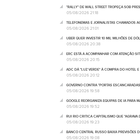
"RALLY" DE WALL STREET TROPEÇA SOB PRE
05/08/2026 21:18
TELEFONEMAS E JORNALISTAS CHAMADOS AO 
05/08/2026 21:01
UBER QUER INVESTIR 10 MIL MILHÕES DE D
05/08/2026 20:38
ERC ESTÁ A ACOMPANHAR COM ATENÇÃO SIT
05/08/2026 20:15
ADC DÁ "LUZ VERDE" À COMPRA DO HOTEL 
05/08/2026 20:12
GOVERNO CONTRA "PORTAS ESCANCARADAS" 
05/08/2026 19:58
GOOGLE REORGANIZA EQUIPAS DE IA PARA
05/08/2026 19:52
RUI RIO CRITICA CAPITALISMO QUE "AGRAV
05/08/2026 19:23
BANCO CENTRAL RUSSO BAIXA PREVISÕES 
05/08/2026 19:08