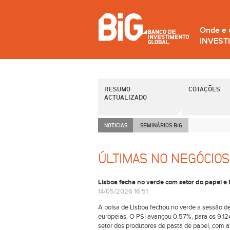
Onde e
INVEST
RESUMO
COTAÇÕES
ACTUALIZADO
NOTICIAS
SEMINÁRIOS B
i
G
ÚLTIMAS NO NEGÓCIOS
Lisboa fecha no verde com setor do papel e
14/05/2026 16:51
A bolsa de Lisboa fechou no verde a sessão de
europeias. O PSI avançou 0,57%, para os 9.1
setor dos produtores de pasta de papel, com a 