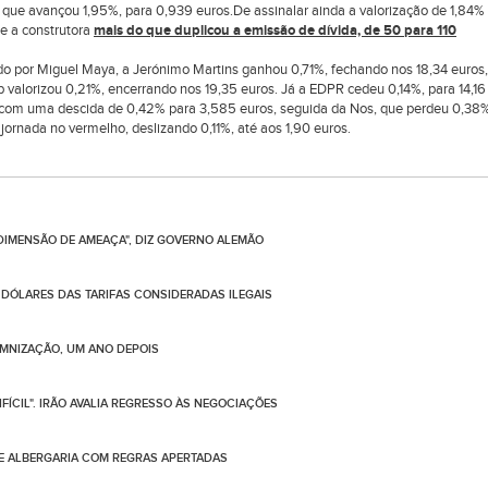
 que avançou 1,95%, para 0,939 euros.De assinalar ainda a valorização de 1,84%
ue a construtora
mais do que duplicou a emissão de dívida, de 50 para 110
do por Miguel Maya, a Jerónimo Martins ganhou 0,71%, fechando nos 18,34 euros,
 valorizou 0,21%, encerrando nos 19,35 euros. Já a EDPR cedeu 0,14%, para 14,16
 com uma descida de 0,42% para 3,585 euros, seguida da Nos, que perdeu 0,38
ornada no vermelho, deslizando 0,11%, até aos 1,90 euros.
 DIMENSÃO DE AMEAÇA", DIZ GOVERNO ALEMÃO
 DÓLARES DAS TARIFAS CONSIDERADAS ILEGAIS
EMNIZAÇÃO, UM ANO DEPOIS
FÍCIL". IRÃO AVALIA REGRESSO ÀS NEGOCIAÇÕES
DE ALBERGARIA COM REGRAS APERTADAS