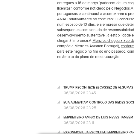
entregues a 16 de março "padecem de um conju
licenças", conforme
noticiado pelo Negócios
.A
portuguesas e continuará a acompanhar o pro
ANAC relativamente ao concurso". O concurso c
num espaço de 10 dias, e a empresa que detém
subsequentes com sentido de responsabilidad
desenvolvimento sustentável, a estabilidade e 
chegar à imprensa.A
Menzies chegou a acordo
compõe a Menzies Aviation Portugal),
conform
para este negócio no fim do ano passado, com
no âmbito do plano de reestruturação.
TRUMP RECONHECE ESCASSEZ DE ALGUMAS 
06/08/2026 23:45
EUA AUMENTAM CONTROLO DAS REDES SOCIA
06/08/2026 23:25
EMPREITEIRO AMIGO DE LUÍS NEVES TAMBÉM
06/08/2026 23:11
EXXONMOBIL JÁ ESCOLHEU EMPREITEIRO P