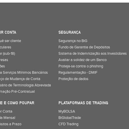
IR CONTA
SEGURANÇA
uê ser cliente
Segurança no BiG
iculares
Fundo de Garantia de Depósitos
r (sub-18)
Sistema de Indemnização aos Investidores
resas
Avaliar a solidez de um Banco
ões
Proteja-se contra o phishing
a Serviços Mínimos Bancários
Regulamentação - DMIF
iço de Mudança de Conta
Proteção de dados
sário de Terminologia Abreviada
rmação Pré-Contratual
E E COMO POUPAR
PLATAFORMAS DE TRADING
r Conta
MyBOLSA
a Mensal
BiGlobalTrade
sitos a Prazo
CFD Trading