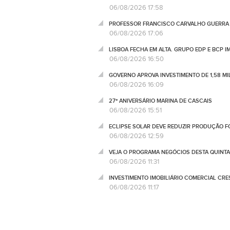
06/08/2026 17:58
PROFESSOR FRANCISCO CARVALHO GUERRA 
06/08/2026 17:06
LISBOA FECHA EM ALTA. GRUPO EDP E BCP 
06/08/2026 16:50
GOVERNO APROVA INVESTIMENTO DE 1,58 MIL
06/08/2026 16:09
27º ANIVERSÁRIO MARINA DE CASCAIS
06/08/2026 15:51
ECLIPSE SOLAR DEVE REDUZIR PRODUÇÃO FO
06/08/2026 12:59
VEJA O PROGRAMA NEGÓCIOS DESTA QUINTA
06/08/2026 11:31
INVESTIMENTO IMOBILIÁRIO COMERCIAL CRES
06/08/2026 11:17