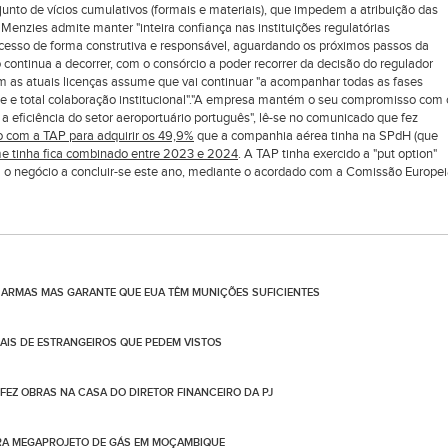
nto de vícios cumulativos (formais e materiais), que impedem a atribuição das
 Menzies admite manter "inteira confiança nas instituições regulatórias
cesso de forma construtiva e responsável, aguardando os próximos passos da
ontinua a decorrer, com o consórcio a poder recorrer da decisão do regulador
 as atuais licenças assume que vai continuar "a acompanhar todas as fases
e e total colaboração institucional"."A empresa mantém o seu compromisso com 
a eficiência do setor aeroportuário português", lê-se no comunicado que fez
 com a TAP para adquirir os 49,9%
que a companhia aérea tinha na SPdH (que
e tinha fica combinado entre 2023 e 2024
. A TAP tinha exercido a "put option"
 o negócio a concluir-se este ano, mediante o acordado com a Comissão Europe
ARMAS MAS GARANTE QUE EUA TÊM MUNIÇÕES SUFICIENTES
IS DE ESTRANGEIROS QUE PEDEM VISTOS
 FEZ OBRAS NA CASA DO DIRETOR FINANCEIRO DA PJ
ARA MEGAPROJETO DE GÁS EM MOÇAMBIQUE