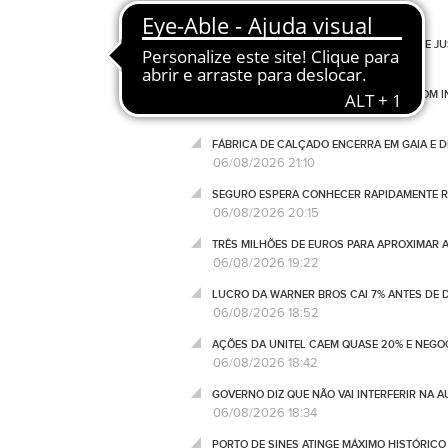
06/08/2026 22:54
ASSOCIAÇÃO DE TVDE PEDE "MOBILIDADE JUS
06/08/2026 22:43
WALL STREET AFASTA-SE DE MÁXIMOS COM I
06/08/2026 21:14
FÁBRICA DE CALÇADO ENCERRA EM GAIA E 
06/08/2026 21:10
SEGURO ESPERA CONHECER RAPIDAMENTE RE
06/08/2026 20:15
TRÊS MILHÕES DE EUROS PARA APROXIMAR 
06/08/2026 19:22
LUCRO DA WARNER BROS CAI 7% ANTES DE
06/08/2026 18:52
AÇÕES DA UNITEL CAEM QUASE 20% E NEGO
06/08/2026 18:42
GOVERNO DIZ QUE NÃO VAI INTERFERIR NA 
06/08/2026 18:34
PORTO DE SINES ATINGE MÁXIMO HISTÓRIC