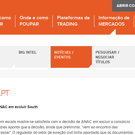
ABRIR C
 como
Onde e como
Plataformas de
Informação de
IR
POUPAR
TRADING
MERCADOS
BIG INTEL
NOTÍCIAS /
PESQUISAR /
EVENTOS
NEGOCIAR
TÍTULOS
.PT
ANAC em excluir South
 em escala mostra-se satisfeita com a decisão da ANAC em excluir o consórcio
es aponta que a decisão, ainda que preliminar, "vem ao encontro das
ssar". O regulador do setor de aviação civil tinha apontado que os documentos