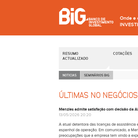
Onde e
INVEST
RESUMO
COTAÇÕES
ACTUALIZADO
NOTICIAS
SEMINÁRIOS B
i
G
ÚLTIMAS NO NEGÓCIOS
Menzies admite satisfação com decisão da 
13/05/2026 20:20
A atual detentora das licenças de assistência
espanhol da operação. Em comunicado, a Menzi
preocupações que a empresa tem vindo a expre