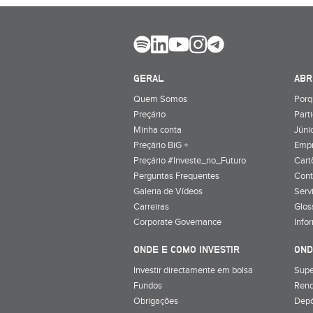
GERAL
ABR
Quem Somos
Porq
Preçário
Part
Minha conta
Júnio
Preçário BiG +
Emp
Preçário #Investe_no_Futuro
Cart
Perguntas Frequentes
Cont
Galeria de Vídeos
Serv
Carreiras
Glos
Corporate Governance
Info
ONDE E COMO INVESTIR
OND
Investir directamente em bolsa
Supe
Fundos
Rend
Obrigações
Depó