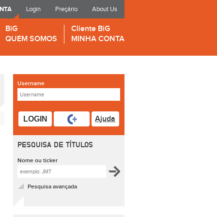
ONTA
Login
Preçário
About Us
BiG
Cliente BiG
QUEM SOMOS
MINHA CONTA
Username
Ajuda
LOGIN
PESQUISA DE TÍTULOS
Nome ou ticker
Pesquisa avançada