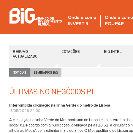
Onde e como
Onde e como
INVESTIR
POUPAR
RESUMO
COTAÇÕES
BIG INTEL
ACTUALIZADO
NOTICIAS
SEMINÁRIOS B
i
G
ÚLTIMAS NO NEGÓCIOS.PT
Interrompida circulação na linha Verde do metro de Lisboa
13/05/2026 22:00
A circulação na linha Verde do Metropolitano de Lisboa está interrompida, 
social X.De acordo com a publicação, divulgada pelas 20:52, a circulação n
alheia ao Metro", sem adiantar mais detalhes.O Metropolitano de Lisboa o