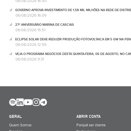
06/08/2026 16:50
GOVERNO APROVA INVESTIMENTO DE 1,58 MIL MILHÕES NA REDE DE DISTRIB
06/08/2026 16:09
27º ANIVERSÁRIO MARINA DE CASCAIS
06/08/2026 15:51
ECLIPSE SOLAR DEVE REDUZIR PRODUÇÃO FOTOVOLTAICA EM 5 GW NA PENÍ
06/08/2026 12:59
VEJA O PROGRAMA NEGÓCIOS DESTA QUINTA-FEIRA, 06 DE AGOSTO, NO C
06/08/2026 11:31
GERAL
ABRIR CONTA
Quem Somos
Porquê ser cliente