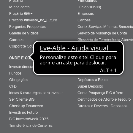
Preçário
Particulares
Minha conta
Júnior (sub-18)
Preçário BiG +
Empresas
Preçário #Investe_no_Futuro
Cartões
Perguntas Frequentes
Conta Serviços Mínimos Bancário
Galeria de Vídeos
Serviço de Mudança de Conta
Carreiras
Glossário de Terminologia Abrevi
Corporate Governance
Informação Pré-Contratual
ONDE E COMO INVESTIR
ONDE E COMO POUPAR
Investir directamente em bolsa
Super Conta
Fundos
Renda Mensal
Obrigações
Depósitos a Prazo
CFD
Super Depósito
Ideias & estratégias para investir
Conta Poupança BiG Aforro
Ser Cliente BiG
Certificados de Aforro e Tesouro
Check up Financeiro
Direitos e Deveres - Depósitos
Investir no Futuro
BiG InvestorWeek 2025
;
Transferência de Carteiras
;