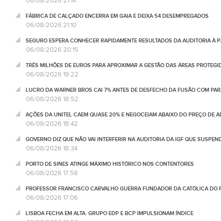
06/08/2026 21:14
FÁBRICA DE CALÇADO ENCERRA EM GAIA E DEIXA 54 DESEMPREGADOS
06/08/2026 21:10
SEGURO ESPERA CONHECER RAPIDAMENTE RESULTADOS DA AUDITORIA À P
06/08/2026 20:15
TRÊS MILHÕES DE EUROS PARA APROXIMAR A GESTÃO DAS ÁREAS PROTEG
06/08/2026 19:22
LUCRO DA WARNER BROS CAI 7% ANTES DE DESFECHO DA FUSÃO COM PA
06/08/2026 18:52
AÇÕES DA UNITEL CAEM QUASE 20% E NEGOCEIAM ABAIXO DO PREÇO DE 
06/08/2026 18:42
GOVERNO DIZ QUE NÃO VAI INTERFERIR NA AUDITORIA DA IGF QUE SUSPEN
06/08/2026 18:34
PORTO DE SINES ATINGE MÁXIMO HISTÓRICO NOS CONTENTORES
06/08/2026 17:58
PROFESSOR FRANCISCO CARVALHO GUERRA FUNDADOR DA CATÓLICA DO 
06/08/2026 17:06
LISBOA FECHA EM ALTA. GRUPO EDP E BCP IMPULSIONAM ÍNDICE