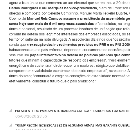
agora a lista única que concorreu ao ato eleitoral que se realizou a 29 de ab
Carlos Rodrigues e Rui Marques na vice-presidência,
além de Francisco C
direção é composta por Celeste Campinho, Manuel Maria Teixeira Duarte, V
Coelho. Já
Manuel Reis Campos assume a presidência da assembleia gera
conta hoje com mais de 6 mil empresas associadas
e "consolidou, ao lon
única e nacional, resultado de um processo histórico de unificação que ref
comum na defesa dos legítimos interesses das empresas associadas, do set
território", salienta na nota divulgada.A associação diz ainda que "os próx
sendo que a
execução dos investimentos previstos no PRR e no PNI 203
habitacionais que o país enfrenta, dependem criticamente de decisões po
"assume um
papel interventivo na defesa de políticas públicas que comb
fatores que minam a capacidade de resposta das empresas". "Paralelamen
energética e de sustentabilidade requer um apoio estratégico que viabiliz
comprometer a viabilidade económica do tecido empresarial", acrescenta.A
única do setor, "continuará a exigir as condições de estabilidade necessár
efetivamente, construir o futuro que o país ambiciona".
PRESIDENTE DO PARLAMENTO IRANIANO CRITICA "TEATRO" DOS EUA NAS 
06/08/2026 23:56
TRUMP RECONHECE ESCASSEZ DE ALGUMAS ARMAS MAS GARANTE QUE EUA