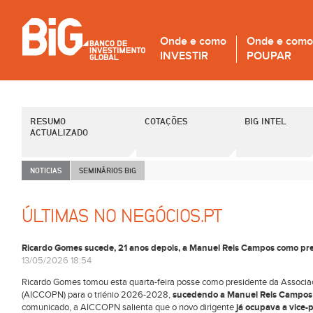
Onde e como
Onde e como
INVESTIR
POUPAR
RESUMO
COTAÇÕES
BIG INTEL
ACTUALIZADO
NOTICIAS
SEMINÁRIOS B
i
G
ÚLTIMAS NO NEGÓCIOS.PT
Ricardo Gomes sucede, 21 anos depois, a Manuel Reis Campos como p
13/05/2026 18:54
Ricardo Gomes tomou esta quarta-feira posse como presidente da Associaç
(AICCOPN) para o triénio 2026-2028,
sucedendo a Manuel Reis Campos q
comunicado, a AICCOPN salienta que o novo dirigente
já ocupava a vice-