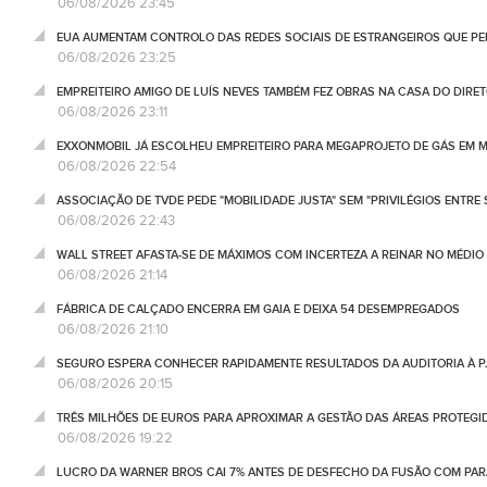
06/08/2026 23:45
EUA AUMENTAM CONTROLO DAS REDES SOCIAIS DE ESTRANGEIROS QUE PE
06/08/2026 23:25
EMPREITEIRO AMIGO DE LUÍS NEVES TAMBÉM FEZ OBRAS NA CASA DO DIRET
06/08/2026 23:11
EXXONMOBIL JÁ ESCOLHEU EMPREITEIRO PARA MEGAPROJETO DE GÁS EM
06/08/2026 22:54
ASSOCIAÇÃO DE TVDE PEDE "MOBILIDADE JUSTA" SEM "PRIVILÉGIOS ENTRE 
06/08/2026 22:43
WALL STREET AFASTA-SE DE MÁXIMOS COM INCERTEZA A REINAR NO MÉDIO 
06/08/2026 21:14
FÁBRICA DE CALÇADO ENCERRA EM GAIA E DEIXA 54 DESEMPREGADOS
06/08/2026 21:10
SEGURO ESPERA CONHECER RAPIDAMENTE RESULTADOS DA AUDITORIA À P
06/08/2026 20:15
TRÊS MILHÕES DE EUROS PARA APROXIMAR A GESTÃO DAS ÁREAS PROTEG
06/08/2026 19:22
LUCRO DA WARNER BROS CAI 7% ANTES DE DESFECHO DA FUSÃO COM PA