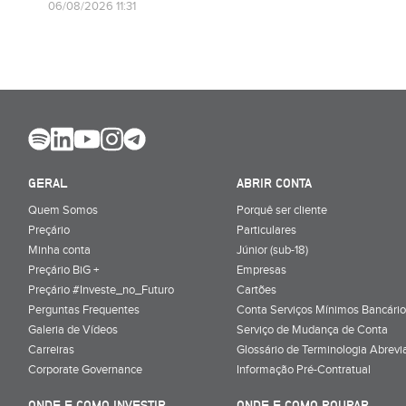
06/08/2026 11:31
GERAL
ABRIR CONTA
Quem Somos
Porquê ser cliente
Preçário
Particulares
Minha conta
Júnior (sub-18)
Preçário BiG +
Empresas
Preçário #Investe_no_Futuro
Cartões
Perguntas Frequentes
Conta Serviços Mínimos Bancário
Galeria de Vídeos
Serviço de Mudança de Conta
Carreiras
Glossário de Terminologia Abrevi
Corporate Governance
Informação Pré-Contratual
ONDE E COMO INVESTIR
ONDE E COMO POUPAR