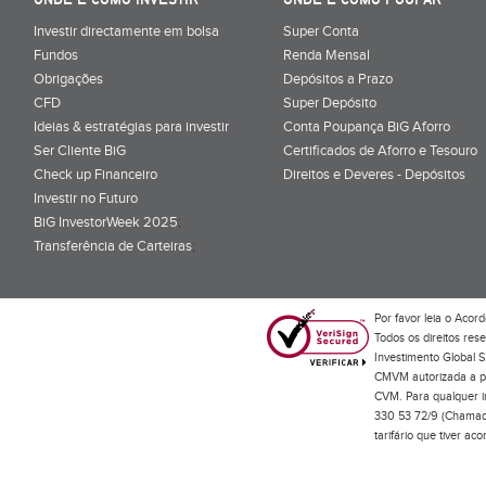
Investir directamente em bolsa
Super Conta
Fundos
Renda Mensal
Obrigações
Depósitos a Prazo
CFD
Super Depósito
Ideias & estratégias para investir
Conta Poupança BiG Aforro
Ser Cliente BiG
Certificados de Aforro e Tesouro
Check up Financeiro
Direitos e Deveres - Depósitos
Investir no Futuro
BiG InvestorWeek 2025
;
Transferência de Carteiras
;
Por favor leia o
Acord
Todos os direitos res
Investimento Global S
CMVM autorizada a pr
CVM. Para qualquer in
330 53 72/9 (Chamada
tarifário que tiver a