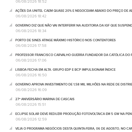
06/08/2026 18:52
AÇÕES DA UNITEL CAEM QUASE 20% E NEGOCEIAM ABAIXO DO PREÇO DE 
06/08/2026 18:42
GOVERNO DIZ QUE NÃO VAI INTERFERIR NA AUDITORIA DA IGF QUE SUSPEN
06/08/2026 18:34
PORTO DE SINES ATINGE MÁXIMO HISTÓRICO NOS CONTENTORES
06/08/2026 17:58
PROFESSOR FRANCISCO CARVALHO GUERRA FUNDADOR DA CATÓLICA DO 
06/08/2026 17:06
LISBOA FECHA EM ALTA. GRUPO EDP E BCP IMPULSIONAM ÍNDICE
06/08/2026 16:50
GOVERNO APROVA INVESTIMENTO DE 1,58 MIL MILHÕES NA REDE DE DISTRIB
06/08/2026 16:09
27º ANIVERSÁRIO MARINA DE CASCAIS
06/08/2026 15:51
ECLIPSE SOLAR DEVE REDUZIR PRODUÇÃO FOTOVOLTAICA EM 5 GW NA PENÍ
06/08/2026 12:59
VEJA O PROGRAMA NEGÓCIOS DESTA QUINTA-FEIRA, 06 DE AGOSTO, NO C