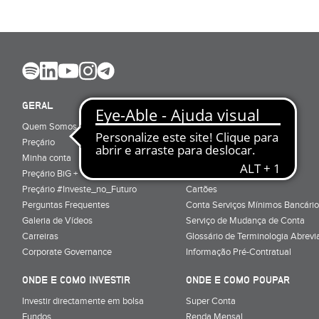
GERAL
ABRIR CONTA
Quem Somos
Porquê ser cliente
Preçário
Particulares
Minha conta
Júnior (sub-18)
Preçário BiG +
Empresas
Preçário #Investe_no_Futuro
Cartões
Perguntas Frequentes
Conta Serviços Mínimos Bancário
Galeria de Vídeos
Serviço de Mudança de Conta
Carreiras
Glossário de Terminologia Abrevi
Corporate Governance
Informação Pré-Contratual
ONDE E COMO INVESTIR
ONDE E COMO POUPAR
Investir directamente em bolsa
Super Conta
Fundos
Renda Mensal