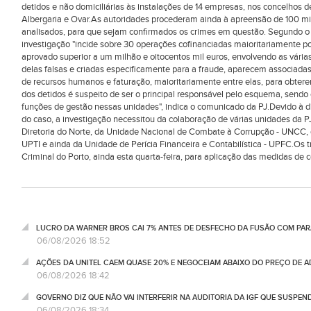
detidos e não domiciliárias às instalações de 14 empresas, nos concelhos d
Albergaria e Ovar.As autoridades procederam ainda à apreensão de 100 m
analisados, para que sejam confirmados os crimes em questão. Segundo o 
investigação "incide sobre 30 operações cofinanciadas maioritariamente po
aprovado superior a um milhão e oitocentos mil euros, envolvendo as vár
delas falsas e criadas especificamente para a fraude, aparecem associada
de recursos humanos e faturação, maioritariamente entre elas, para obte
dos detidos é suspeito de ser o principal responsável pelo esquema, sendo
funções de gestão nessas unidades", indica o comunicado da PJ.Devido à 
do caso, a investigação necessitou da colaboração de várias unidades da 
Diretoria do Norte, da Unidade Nacional de Combate à Corrupção - UNCC, d
UPTI e ainda da Unidade de Perícia Financeira e Contabilística - UPFC.Os t
Criminal do Porto, ainda esta quarta-feira, para aplicação das medidas de 
LUCRO DA WARNER BROS CAI 7% ANTES DE DESFECHO DA FUSÃO COM PA
06/08/2026 18:52
AÇÕES DA UNITEL CAEM QUASE 20% E NEGOCEIAM ABAIXO DO PREÇO DE 
06/08/2026 18:42
GOVERNO DIZ QUE NÃO VAI INTERFERIR NA AUDITORIA DA IGF QUE SUSPEN
06/08/2026 18:34