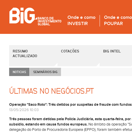
Onde e como
Onde e como
INVESTIR
POUPAR
RESUMO
COTAÇÕES
BIG INTEL
ACTUALIZADO
NOTICIAS
SEMINÁRIOS B
i
G
ÚLTIMAS NO NEGÓCIOS.PT
Operação "Saco Roto": Três detidos por suspeitas de fraude com fundo
13/05/2026 10:03
Três pessoas foram detidas pela Polícia Judiciária, esta quarta-feira, p
subsídio, estando em causa fundos europeus.
No âmbito da operação "Sa
delegação do Porto da Procuradoria Europeia (EPPO), foram também efetua