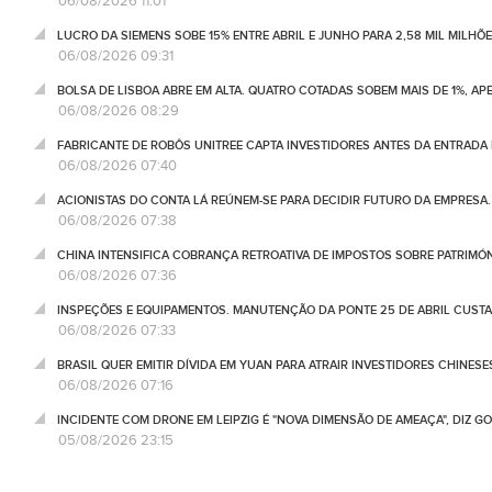
06/08/2026 11:01
LUCRO DA SIEMENS SOBE 15% ENTRE ABRIL E JUNHO PARA 2,58 MIL MILHÕ
06/08/2026 09:31
BOLSA DE LISBOA ABRE EM ALTA. QUATRO COTADAS SOBEM MAIS DE 1%, AP
06/08/2026 08:29
FABRICANTE DE ROBÔS UNITREE CAPTA INVESTIDORES ANTES DA ENTRADA
06/08/2026 07:40
ACIONISTAS DO CONTA LÁ REÚNEM-SE PARA DECIDIR FUTURO DA EMPRESA
06/08/2026 07:38
CHINA INTENSIFICA COBRANÇA RETROATIVA DE IMPOSTOS SOBRE PATRIMÓ
06/08/2026 07:36
INSPEÇÕES E EQUIPAMENTOS. MANUTENÇÃO DA PONTE 25 DE ABRIL CUSTA
06/08/2026 07:33
BRASIL QUER EMITIR DÍVIDA EM YUAN PARA ATRAIR INVESTIDORES CHINESE
06/08/2026 07:16
INCIDENTE COM DRONE EM LEIPZIG É "NOVA DIMENSÃO DE AMEAÇA", DIZ 
05/08/2026 23:15