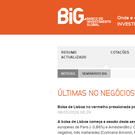
Onde e
INVEST
RESUMO
COTAÇÕES
ACTUALIZADO
NOTICIAS
SEMINÁRIOS B
i
G
ÚLTIMAS NO NEGÓCIOS
Bolsa de Lisboa no vermelho pressionada p
08/05/2026 08:29
A bolsa de Lisboa começa a sessão desta sex
europeias de Paris (- 0,86%) e Amesterdão (- 
negativo, três inalteradas (Corticeira Amorim,