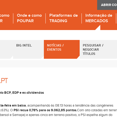
ABRIR C
 como
Onde e como
Plataformas de
Informação de
IR
POUPAR
TRADING
MERCADOS
BIG INTEL
NOTÍCIAS /
PESQUISAR /
EVENTOS
NEGOCIAR
TÍTULOS
.PT
elo BCP, EDP e ex-dividendos
ta-feira em baixa
, acompanhando às 08:13 horas a tendência das congéneres
0,63%). O
PSI recua 0,78% para os 9.062,85 pontos.
Com oito cotadas em terre
 Ibersol e Semapa) e apenas cinco em terreno positivo, o PSI espelha algum do