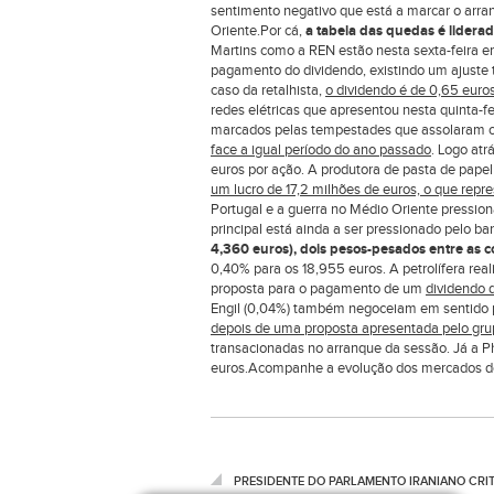
sentimento negativo que está a marcar o arr
Oriente.Por cá,
a tabela das quedas é liderad
Martins como a REN estão nesta sexta-feira em
pagamento do dividendo, existindo um ajuste t
caso da retalhista,
o dividendo é de 0,65 euro
redes elétricas que apresentou nesta quinta-f
marcados pelas tempestades que assolaram o 
face a igual período do ano passado
. Logo at
euros por ação. A produtora de pasta de pap
um lucro de 17,2 milhões de euros, o que re
Portugal e a guerra no Médio Oriente pressio
principal está ainda a ser pressionado pelo b
4,360 euros), dois pesos-pesados entre as c
0,40% para os 18,955 euros. A petrolífera re
proposta para o pagamento de um
dividendo d
Engil (0,04%) também negoceiam em sentido pos
depois de uma proposta apresentada pelo gru
transacionadas no arranque da sessão. Já a Ph
euros.Acompanhe a evolução dos mercados de
PRESIDENTE DO PARLAMENTO IRANIANO CRI