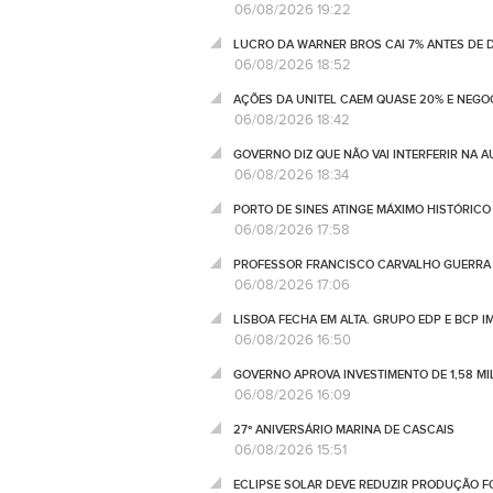
06/08/2026 19:22
LUCRO DA WARNER BROS CAI 7% ANTES DE
06/08/2026 18:52
AÇÕES DA UNITEL CAEM QUASE 20% E NEGO
06/08/2026 18:42
GOVERNO DIZ QUE NÃO VAI INTERFERIR NA 
06/08/2026 18:34
PORTO DE SINES ATINGE MÁXIMO HISTÓRIC
06/08/2026 17:58
PROFESSOR FRANCISCO CARVALHO GUERRA 
06/08/2026 17:06
LISBOA FECHA EM ALTA. GRUPO EDP E BCP 
06/08/2026 16:50
GOVERNO APROVA INVESTIMENTO DE 1,58 MIL
06/08/2026 16:09
27º ANIVERSÁRIO MARINA DE CASCAIS
06/08/2026 15:51
ECLIPSE SOLAR DEVE REDUZIR PRODUÇÃO FO