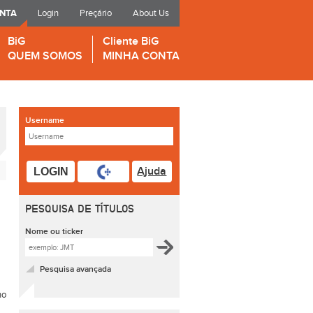
ONTA
Login
Preçário
About Us
BiG
Cliente BiG
QUEM SOMOS
MINHA CONTA
Username
Ajuda
LOGIN
PESQUISA DE TÍTULOS
Nome ou ticker
Pesquisa avançada
no