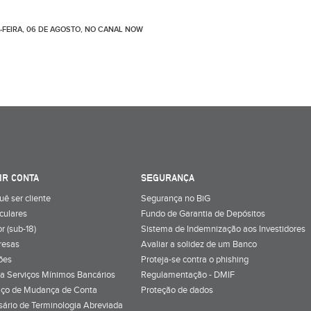
-FEIRA, 06 DE AGOSTO, NO CANAL NOW
IR CONTA
SEGURANÇA
uê ser cliente
Segurança no BiG
iculares
Fundo de Garantia de Depósitos
r (sub-18)
Sistema de Indemnização aos Investidores
resas
Avaliar a solidez de um Banco
ões
Proteja-se contra o phishing
a Serviços Mínimos Bancários
Regulamentação - DMIF
iço de Mudança de Conta
Proteção de dados
sário de Terminologia Abreviada