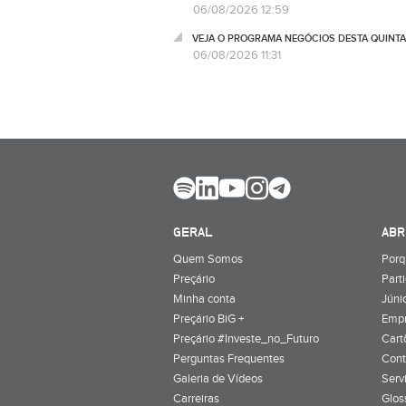
06/08/2026 12:59
VEJA O PROGRAMA NEGÓCIOS DESTA QUINTA
06/08/2026 11:31
GERAL
ABR
Quem Somos
Porq
Preçário
Part
Minha conta
Júnio
Preçário BiG +
Emp
Preçário #Investe_no_Futuro
Cart
Perguntas Frequentes
Cont
Galeria de Vídeos
Serv
Carreiras
Glos