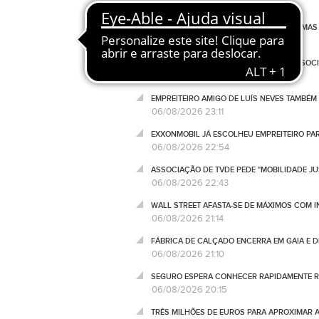
06/08/2026 23:56
TRUMP RECONHECE ESCASSEZ DE ALGUMAS 
06/08/2026 23:45
EUA AUMENTAM CONTROLO DAS REDES SOCIA
06/08/2026 23:25
EMPREITEIRO AMIGO DE LUÍS NEVES TAMBÉM
06/08/2026 23:11
EXXONMOBIL JÁ ESCOLHEU EMPREITEIRO P
06/08/2026 22:54
ASSOCIAÇÃO DE TVDE PEDE "MOBILIDADE JUS
06/08/2026 22:43
WALL STREET AFASTA-SE DE MÁXIMOS COM I
06/08/2026 21:14
FÁBRICA DE CALÇADO ENCERRA EM GAIA E 
06/08/2026 21:10
SEGURO ESPERA CONHECER RAPIDAMENTE RE
06/08/2026 20:15
TRÊS MILHÕES DE EUROS PARA APROXIMAR 