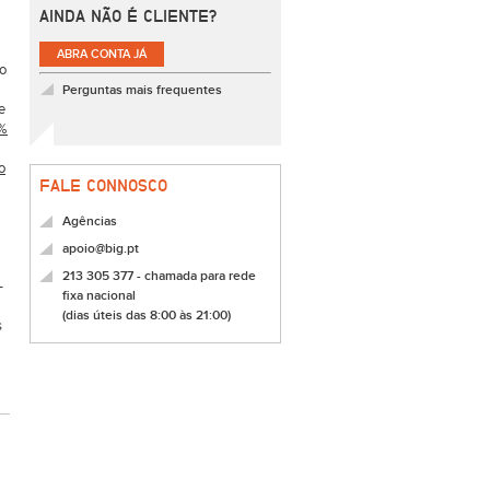
AINDA NÃO É CLIENTE?
ABRA CONTA JÁ
No
Perguntas mais frequentes
e
0%
o
FALE CONNOSCO
Agências
apoio@big.pt
213 305 377 - chamada para rede
-
fixa nacional
(dias úteis das 8:00 às 21:00)
s