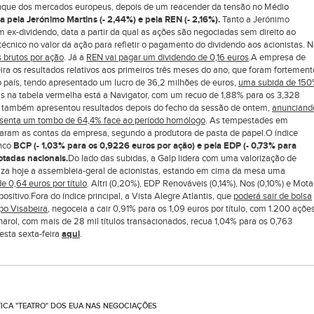
anque dos mercados europeus, depois de um reacender da tensão no Médio
a pela Jerónimo Martins (- 2,44%) e pela REN (- 2,16%).
Tanto a Jerónimo
 ex-dividendo, data a partir da qual as ações são negociadas sem direito ao
écnico no valor da ação para refletir o pagamento do dividendo aos acionistas. 
s brutos por ação
. Já a
REN vai pagar um dividendo de 0,16 euros
.A empresa de
eira os resultados relativos aos primeiros três meses do ano, que foram fortement
país, tendo apresentado um lucro de 36,2 milhões de euros,
uma subida de 15
rás na tabela vermelha está a Navigator, com um recuo de 1,88% para os 3,328
el também apresentou resultados depois do fecho da sessão de ontem,
anunciand
presenta um tombo de 64,4% face ao período homólogo
. As tempestades em
naram as contas da empresa, segundo a produtora de pasta de papel.O índice
anco
BCP (- 1,03% para os 0,9226 euros por ação) e pela EDP (- 0,73% para
otadas nacionais.
Do lado das subidas, a Galp lidera com uma valorização de
aliza hoje a assembleia-geral de acionistas, estando em cima da mesa uma
e 0,64 euros por título
. Altri (0,20%), EDP Renováveis (0,14%), Nos (0,10%) e Mota
itivo.Fora do índice principal, a Vista Alegre Atlantis, que
poderá sair de bolsa
po Visabeira
, negoceia a cair 0,91% para os 1,09 euros por título, com 1.200 açõe
arol, com mais de 28 mil títulos transacionados, recua 1,04% para os 0,763
sta sexta-feira
aqui
.
TICA "TEATRO" DOS EUA NAS NEGOCIAÇÕES