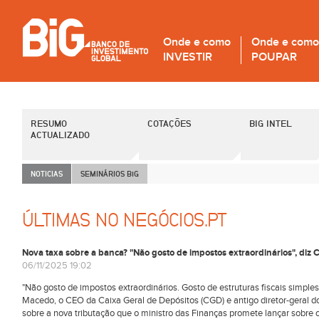
Onde e como
Onde e como
INVESTIR
POUPAR
RESUMO
COTAÇÕES
BIG INTEL
ACTUALIZADO
NOTICIAS
SEMINÁRIOS B
i
G
ÚLTIMAS NO NEGÓCIOS.PT
Nova taxa sobre a banca? "Não gosto de impostos extraordinários", di
06/11/2025 19:02
"Não gosto de impostos extraordinários. Gosto de estruturas fiscais simpl
Macedo, o CEO da Caixa Geral de Depósitos (CGD) e antigo diretor-geral d
sobre a nova tributação que o ministro das Finanças promete lançar sobre o s