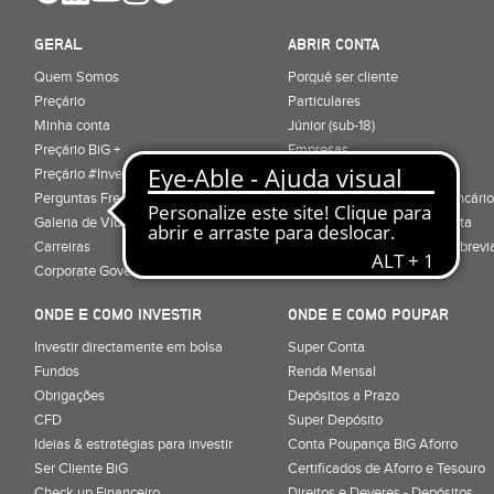
GERAL
ABRIR CONTA
Quem Somos
Porquê ser cliente
Preçário
Particulares
Minha conta
Júnior (sub-18)
Preçário BiG +
Empresas
Preçário #Investe_no_Futuro
Cartões
Perguntas Frequentes
Conta Serviços Mínimos Bancário
Galeria de Vídeos
Serviço de Mudança de Conta
Carreiras
Glossário de Terminologia Abrevi
Corporate Governance
Informação Pré-Contratual
ONDE E COMO INVESTIR
ONDE E COMO POUPAR
Investir directamente em bolsa
Super Conta
Fundos
Renda Mensal
Obrigações
Depósitos a Prazo
CFD
Super Depósito
Ideias & estratégias para investir
Conta Poupança BiG Aforro
Ser Cliente BiG
Certificados de Aforro e Tesouro
Check up Financeiro
Direitos e Deveres - Depósitos