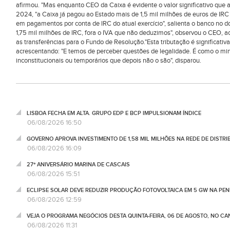
afirmou. "Mas enquanto CEO da Caixa é evidente o valor significativo que 
2024, "a Caixa já pagou ao Estado mais de 1,5 mil milhões de euros de IRC
em pagamentos por conta de IRC do atual exercício", salienta o banco no 
1,75 mil milhões de IRC, fora o IVA que não deduzimos", observou o CEO, 
as transferências para o Fundo de Resolução."Esta tributação é significativ
acrescentando: "E temos de perceber questões de legalidade. É como o mini
inconstitucionais ou temporários que depois não o são", disparou.
LISBOA FECHA EM ALTA. GRUPO EDP E BCP IMPULSIONAM ÍNDICE
06/08/2026 16:50
GOVERNO APROVA INVESTIMENTO DE 1,58 MIL MILHÕES NA REDE DE DISTRIB
06/08/2026 16:09
27º ANIVERSÁRIO MARINA DE CASCAIS
06/08/2026 15:51
ECLIPSE SOLAR DEVE REDUZIR PRODUÇÃO FOTOVOLTAICA EM 5 GW NA PENÍ
06/08/2026 12:59
VEJA O PROGRAMA NEGÓCIOS DESTA QUINTA-FEIRA, 06 DE AGOSTO, NO C
06/08/2026 11:31